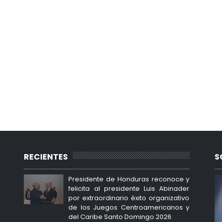
RECIENTES
S
Presidente de Honduras reconoce y
felicita al presidente Luis Abinader
por extraordinario éxito organizativo
de los Juegos Centroamericanos y
del Caribe Santo Domingo 2026