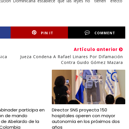
itución Dominicana establece que las leyes no tienen efecto
PIN IT
COMMENT
Artículo anterior
sica
Jueza Condena A Rafael Linares Por Difamación
Contra Guido Gómez Mazara
Abinader participa en
Director SNS proyecta 150
ión de mando
hospitales operen con mayor
l de Abelardo de la
autonomía en los próximos dos
n Colombia
años