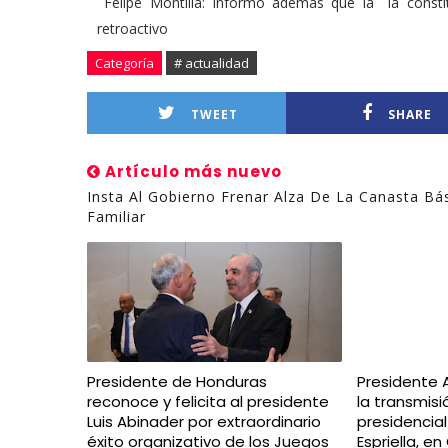
Felipe Montilla: Informo además que la la const
retroactivo
Categoría
# actualidad
TWEET
SHARE
Artículo más nuevo
Insta Al Gobierno Frenar Alza De La Canasta Bá
Familiar
Presidente de Honduras
Presidente 
reconoce y felicita al presidente
la transmis
Luis Abinader por extraordinario
presidencia
éxito organizativo de los Juegos
Espriella, e