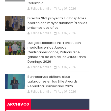
Colombia
Felipe Montilla
Aug 07, 2026
Director SNS proyecta 150 hospitales
operen con mayor autonomía en los
próximos dos años
Felipe Montilla
Aug 07, 2026
Juegos Escolares INEFI producen
medallas en los Juegos
Centroamericanos; Patricia Siné
ganadora de oro de los 4x100 Santo
Domingo 2026
Felipe Montilla
Aug 07, 2026
Banreservas obtiene siete
galardones en los Effie Awards
República Dominicana 2026
Felipe Montilla
Aug 07, 2026
ARCHIVOS