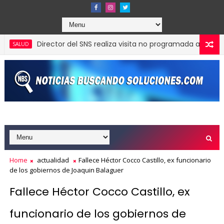
Director del SNS realiza visita no programada al Hospital J
LUD
Expresidente de Costa Rica valora gestión de Carolina M
LITICA
Home
actualidad
Fallece Héctor Cocco Castillo, ex funcionario
de los gobiernos de Joaquin Balaguer
Fallece Héctor Cocco Castillo, ex
funcionario de los gobiernos de