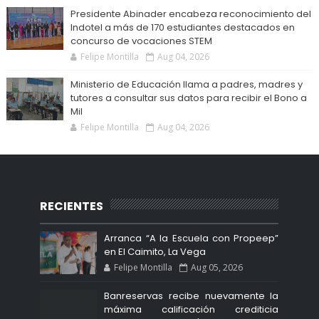
Presidente Abinader encabeza reconocimiento del
Indotel a más de 170 estudiantes destacados en
concurso de vocaciones STEM
Felipe Montilla
Aug 04, 2026
Ministerio de Educación llama a padres, madres y
tutores a consultar sus datos para recibir el Bono a
Mil
Felipe Montilla
Aug 04, 2026
RECIENTES
Arranca “A la Escuela con Propeep”
en El Caimito, La Vega
Felipe Montilla
Aug 05, 2026
Banreservas recibe nuevamente la
máxima calificación crediticia