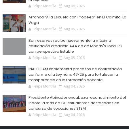
Felipe Montilla
Aug 06, 2026
Arranca “A la Escuela con Propeep” en El Caimito, La
Vega
Felipe Montilla
Aug 05, 2026
Banreservas recibe nuevamente la máxima
calificación crediticia AAA.do de Moody's Local RD
con perspectiva Estable
Felipe Montilla
Aug 05, 2026
INAFOCAM implementa procesos de contratación
conforme a la Ley núm. 47-25 para fortalecer la
transparencia en la formación docente
Felipe Montilla
Aug 04, 2026
Presidente Abinader encabeza reconocimiento del
Indotel a más de 170 estudiantes destacados en
concurso de vocaciones STEM
Felipe Montilla
Aug 04, 2026