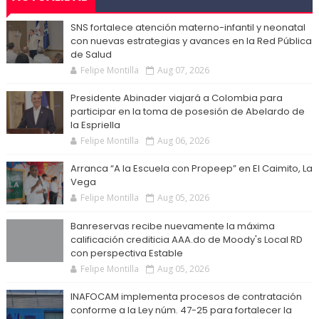
SNS fortalece atención materno-infantil y neonatal
con nuevas estrategias y avances en la Red Pública
de Salud
Felipe Montilla
Aug 07, 2026
Presidente Abinader viajará a Colombia para
participar en la toma de posesión de Abelardo de
la Espriella
Felipe Montilla
Aug 06, 2026
Arranca “A la Escuela con Propeep” en El Caimito, La
Vega
Felipe Montilla
Aug 05, 2026
Banreservas recibe nuevamente la máxima
calificación crediticia AAA.do de Moody's Local RD
con perspectiva Estable
Felipe Montilla
Aug 05, 2026
INAFOCAM implementa procesos de contratación
conforme a la Ley núm. 47-25 para fortalecer la