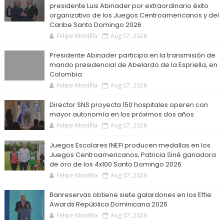
presidente Luis Abinader por extraordinario éxito
organizativo de los Juegos Centroamericanos y del
Caribe Santo Domingo 2026
Felipe Montilla
Aug 07, 2026
Presidente Abinader participa en la transmisión de
mando presidencial de Abelardo de la Espriella, en
Colombia
Felipe Montilla
Aug 07, 2026
Director SNS proyecta 150 hospitales operen con
mayor autonomía en los próximos dos años
Felipe Montilla
Aug 07, 2026
Juegos Escolares INEFI producen medallas en los
Juegos Centroamericanos; Patricia Siné ganadora
de oro de los 4x100 Santo Domingo 2026
Felipe Montilla
Aug 07, 2026
Banreservas obtiene siete galardones en los Effie
Awards República Dominicana 2026
Felipe Montilla
Aug 07, 2026