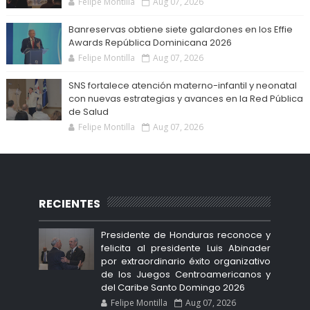
Felipe Montilla
Aug 07, 2026
Banreservas obtiene siete galardones en los Effie
Awards República Dominicana 2026
Felipe Montilla
Aug 07, 2026
SNS fortalece atención materno-infantil y neonatal
con nuevas estrategias y avances en la Red Pública
de Salud
Felipe Montilla
Aug 07, 2026
RECIENTES
Presidente de Honduras reconoce y
felicita al presidente Luis Abinader
por extraordinario éxito organizativo
de los Juegos Centroamericanos y
del Caribe Santo Domingo 2026
Felipe Montilla
Aug 07, 2026