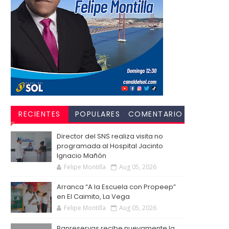
RECIENTES
POPULARES
COMENTARIO
S
Director del SNS realiza visita no
programada al Hospital Jacinto
Ignacio Mañón
Felipe Montilla
Aug 05, 2026
Arranca “A la Escuela con Propeep”
en El Caimito, La Vega
Felipe Montilla
Aug 05, 2026
Banreservas recibe nuevamente la