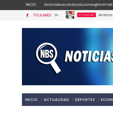
INICIO
Noticiasbuscandosoluciones@hotmai
TITULARES
Arranca “A la Es
ACTUALIDAD
INICIO
ACTUALIDAD
DEPORTES
ECON