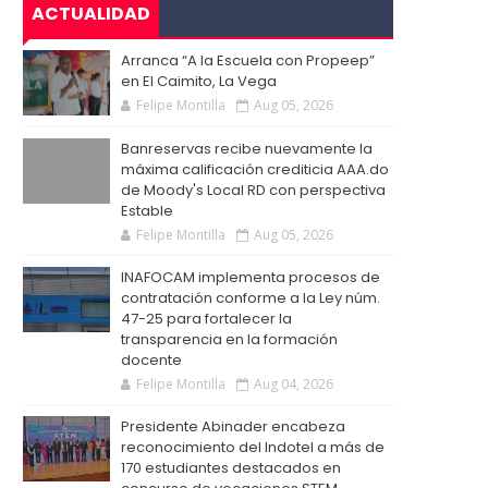
ACTUALIDAD
Arranca “A la Escuela con Propeep”
en El Caimito, La Vega
Felipe Montilla
Aug 05, 2026
Banreservas recibe nuevamente la
máxima calificación crediticia AAA.do
de Moody's Local RD con perspectiva
Estable
Felipe Montilla
Aug 05, 2026
INAFOCAM implementa procesos de
contratación conforme a la Ley núm.
47-25 para fortalecer la
transparencia en la formación
docente
Felipe Montilla
Aug 04, 2026
Presidente Abinader encabeza
reconocimiento del Indotel a más de
170 estudiantes destacados en