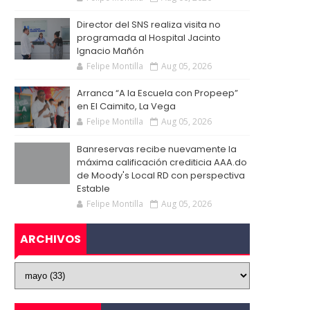
Director del SNS realiza visita no
programada al Hospital Jacinto
Ignacio Mañón
Felipe Montilla
Aug 05, 2026
Arranca “A la Escuela con Propeep”
en El Caimito, La Vega
Felipe Montilla
Aug 05, 2026
Banreservas recibe nuevamente la
máxima calificación crediticia AAA.do
de Moody's Local RD con perspectiva
Estable
Felipe Montilla
Aug 05, 2026
ARCHIVOS