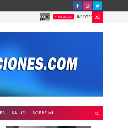
INFOTEP fortalece la cultura preve
EDUCACION
ES
SALUD
SOBRE MI