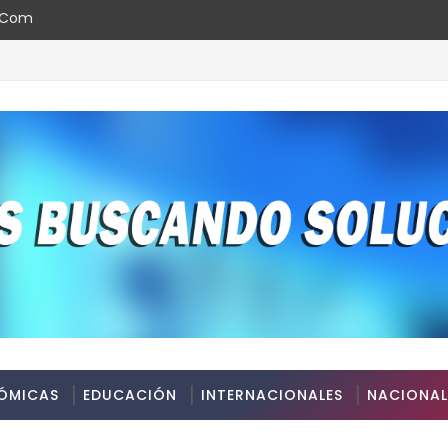
l.com
editicia AAA.do de Moody's Local RD con perspectiva Estable
ÓMICAS
EDUCACIÓN
INTERNACIONALES
NACIONAL