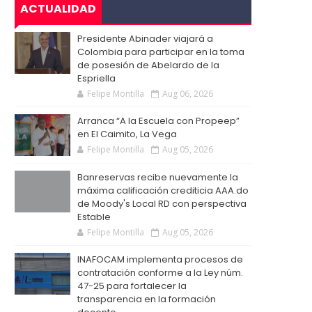
ACTUALIDAD
Presidente Abinader viajará a
Colombia para participar en la toma
de posesión de Abelardo de la
Espriella
Felipe Montilla
Aug 06, 2026
Arranca “A la Escuela con Propeep”
en El Caimito, La Vega
Felipe Montilla
Aug 05, 2026
Banreservas recibe nuevamente la
máxima calificación crediticia AAA.do
de Moody's Local RD con perspectiva
Estable
Felipe Montilla
Aug 05, 2026
INAFOCAM implementa procesos de
contratación conforme a la Ley núm.
47-25 para fortalecer la
transparencia en la formación