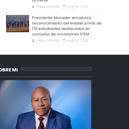
docente
Felipe Montilla
Aug 04, 2026
Presidente Abinader encabeza
reconocimiento del Indotel a más de
170 estudiantes destacados en
concurso de vocaciones STEM
Felipe Montilla
Aug 04, 2026
OBRE MI