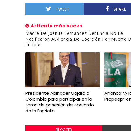
TWEET
SHARE
Artículo más nuevo
Madre De Joshua Fernández Denuncia No Le
Notificaron Audiencia De Coerción Por Muerte 
Su Hijo
Presidente Abinader viajará a
Arranca “A l
Colombia para participar en la
Propeep” en
toma de posesión de Abelardo
de la Espriella
BLOGGER