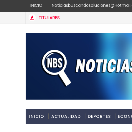
INICIO
Noticiasbuscandosoluciones@hotmai
TITULARES
Banreservas recibe nuevamente la máxima calificación cr
LIDAD
INICIO
ACTUALIDAD
DEPORTES
ECON