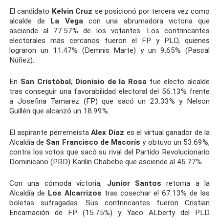
El candidato
Kelvin Cruz
se posicionó por tercera vez como
alcalde de
La Vega
con una abrumadora victoria que
asciende al 77.57% de los votantes. Los contrincantes
electorales más cercanos fueron el FP y PLD, quienes
lograron un 11.47% (Demnis Marte) y un 9.65% (Pascal
Núñez).
En
San Cristóbal
,
Dionisio de la Rosa
fue electo alcalde
tras conseguir una favorabilidad electoral del 56.13% frente
a Josefina Tamarez (FP) que sacó un 23.33% y Nelson
Guillén que alcanzó un 18.99%.
El aspirante perremeísta
Alex Díaz
es el virtual ganador de la
Alcaldía de
San Francisco de Macorís
y obtuvo un 53.69%,
contra los votos que sacó su rival del Partido Revolucionario
Dominicano (PRD) Karilin Chabebe que asciende al 45.77%.
Con una cómoda victoria,
Junior Santos
retorna a la
Alcaldía de
Los Alcarrizos
tras cosechar el 67.13% de las
boletas sufragadas. Sus contrincantes fueron Cristian
Encarnación de FP (15.75%) y Yaco ALberty del PLD