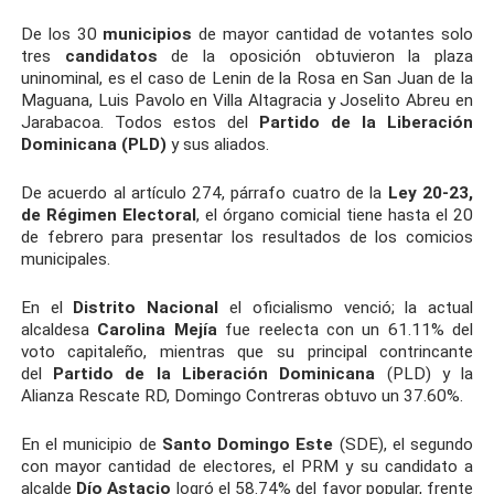
De los 30
municipios
de mayor cantidad de votantes solo
tres
candidatos
de la oposición obtuvieron la plaza
uninominal, es el caso de Lenin de la Rosa en San Juan de la
Maguana, Luis Pavolo en Villa Altagracia y Joselito Abreu en
Jarabacoa. Todos estos del
Partido de la Liberación
Dominicana
(PLD)
y sus aliados.
De acuerdo al artículo 274, párrafo cuatro de la
Ley 20-23,
de
Régimen Electoral
, el órgano comicial tiene hasta el 20
de febrero para presentar los resultados de los comicios
municipales.
En el
Distrito Nacional
el oficialismo venció; la actual
alcaldesa
Carolina Mejía
fue reelecta con un 61.11% del
voto capitaleño, mientras que su principal contrincante
del
Partido de la Liberación Dominicana
(PLD) y la
Alianza Rescate RD, Domingo Contreras obtuvo un 37.60%.
En el municipio de
Santo Domingo Este
(SDE), el segundo
con mayor cantidad de electores, el PRM y su candidato a
alcalde
Dío Astacio
logró el 58.74% del favor popular, frente