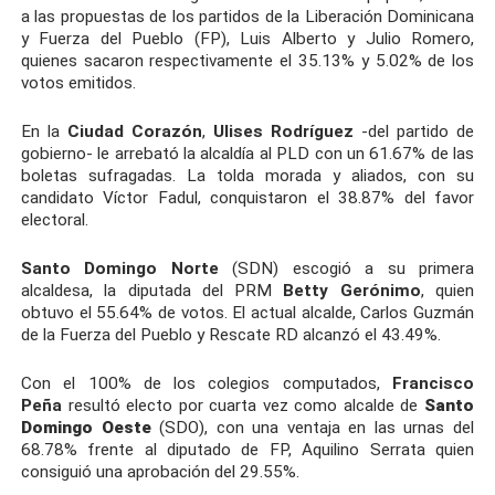
a las propuestas de los partidos de la Liberación Dominicana
y Fuerza del Pueblo (FP), Luis Alberto y Julio Romero,
quienes sacaron respectivamente el 35.13% y 5.02% de los
votos emitidos.
En la
Ciudad Corazón
,
Ulises Rodríguez
-del partido de
gobierno- le arrebató la alcaldía al PLD con un 61.67% de las
boletas sufragadas. La tolda morada y aliados, con su
candidato Víctor Fadul, conquistaron el 38.87% del favor
electoral.
Santo Domingo Norte
(SDN) escogió a su primera
alcaldesa, la diputada del PRM
Betty Gerónimo
, quien
obtuvo el 55.64% de votos. El actual alcalde, Carlos Guzmán
de la Fuerza del Pueblo y Rescate RD alcanzó el 43.49%.
Con el 100% de los colegios computados,
Francisco
Peña
resultó electo por cuarta vez como alcalde de
Santo
Domingo Oeste
(SDO), con una ventaja en las urnas del
68.78% frente al diputado de FP, Aquilino Serrata quien
consiguió una aprobación del 29.55%.