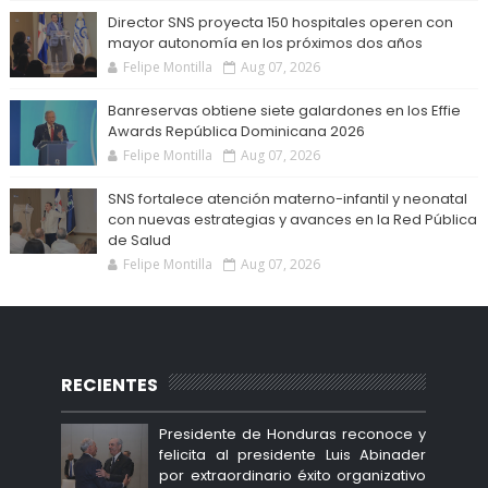
Director SNS proyecta 150 hospitales operen con
mayor autonomía en los próximos dos años
Felipe Montilla
Aug 07, 2026
Banreservas obtiene siete galardones en los Effie
Awards República Dominicana 2026
Felipe Montilla
Aug 07, 2026
SNS fortalece atención materno-infantil y neonatal
con nuevas estrategias y avances en la Red Pública
de Salud
Felipe Montilla
Aug 07, 2026
RECIENTES
Presidente de Honduras reconoce y
felicita al presidente Luis Abinader
por extraordinario éxito organizativo