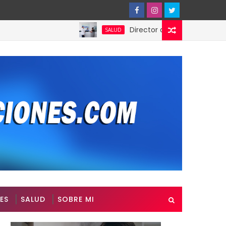
Director del SNS realiza visita no progra
SALUD
ES
SALUD
SOBRE MI