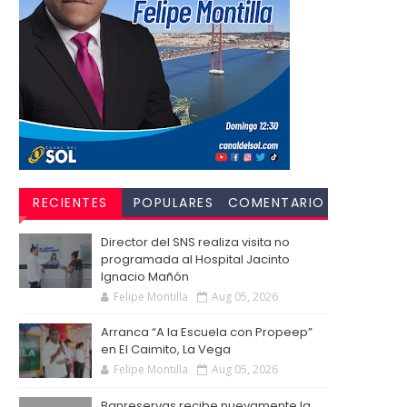
RECIENTES
POPULARES
COMENTARIO
S
Director del SNS realiza visita no
programada al Hospital Jacinto
Ignacio Mañón
Felipe Montilla
Aug 05, 2026
Arranca “A la Escuela con Propeep”
en El Caimito, La Vega
Felipe Montilla
Aug 05, 2026
Banreservas recibe nuevamente la