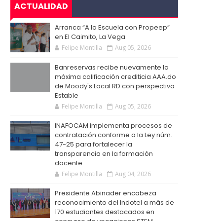
ACTUALIDAD
Arranca “A la Escuela con Propeep”
en El Caimito, La Vega
Felipe Montilla
Aug 05, 2026
Banreservas recibe nuevamente la
máxima calificación crediticia AAA.do
de Moody's Local RD con perspectiva
Estable
Felipe Montilla
Aug 05, 2026
INAFOCAM implementa procesos de
contratación conforme a la Ley núm.
47-25 para fortalecer la
transparencia en la formación
docente
Felipe Montilla
Aug 04, 2026
Presidente Abinader encabeza
reconocimiento del Indotel a más de
170 estudiantes destacados en