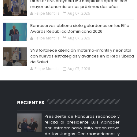
Director SNS proyecta 150 hospitales operen con
mayor autonomía en los próximos dos años
Felipe Montilla
Aug 07, 2026
Banreservas obtiene siete galardones en los Effie
Awards República Dominicana 2026
Felipe Montilla
Aug 07, 2026
SNS fortalece atención materno-infantil y neonatal
con nuevas estrategias y avances en la Red Pública
de Salud
Felipe Montilla
Aug 07, 2026
RECIENTES
Presidente de Honduras reconoce y
felicita al presidente Luis Abinader
por extraordinario éxito organizativo
de los Juegos Centroamericanos y