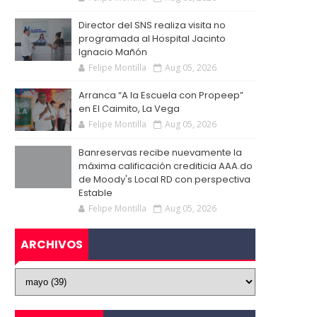
Director del SNS realiza visita no
programada al Hospital Jacinto
Ignacio Mañón
Felipe Montilla
Aug 05, 2026
Arranca “A la Escuela con Propeep”
en El Caimito, La Vega
Felipe Montilla
Aug 05, 2026
Banreservas recibe nuevamente la
máxima calificación crediticia AAA.do
de Moody's Local RD con perspectiva
Estable
Felipe Montilla
Aug 05, 2026
ARCHIVOS