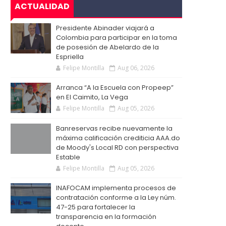
ACTUALIDAD
Presidente Abinader viajará a
Colombia para participar en la toma
de posesión de Abelardo de la
Espriella
Felipe Montilla
Aug 06, 2026
Arranca “A la Escuela con Propeep”
en El Caimito, La Vega
Felipe Montilla
Aug 05, 2026
Banreservas recibe nuevamente la
máxima calificación crediticia AAA.do
de Moody's Local RD con perspectiva
Estable
Felipe Montilla
Aug 05, 2026
INAFOCAM implementa procesos de
contratación conforme a la Ley núm.
47-25 para fortalecer la
transparencia en la formación