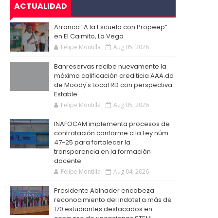
ACTUALIDAD
Arranca “A la Escuela con Propeep”
en El Caimito, La Vega
Felipe Montilla
Aug 05, 2026
Banreservas recibe nuevamente la
máxima calificación crediticia AAA.do
de Moody's Local RD con perspectiva
Estable
Felipe Montilla
Aug 05, 2026
INAFOCAM implementa procesos de
contratación conforme a la Ley núm.
47-25 para fortalecer la
transparencia en la formación
docente
Felipe Montilla
Aug 04, 2026
Presidente Abinader encabeza
reconocimiento del Indotel a más de
170 estudiantes destacados en