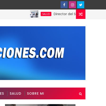
Director del SNS realiza visita no progr
SALUD
ES
SALUD
SOBRE MI