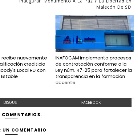
Inauguran Monumento A La Paz Y La Libertad En
Malecón De SD
s recibe nuevamente
INAFOCAM implementa procesos
lificación crediticia
de contratación conforme a la
oody's Local RD con
Ley núm. 47-25 para fortalecer la
 Estable
transparencia en la formación
docente
DISQUS
FACEBOOK
Y COMENTARIOS:
R UN COMENTARIO