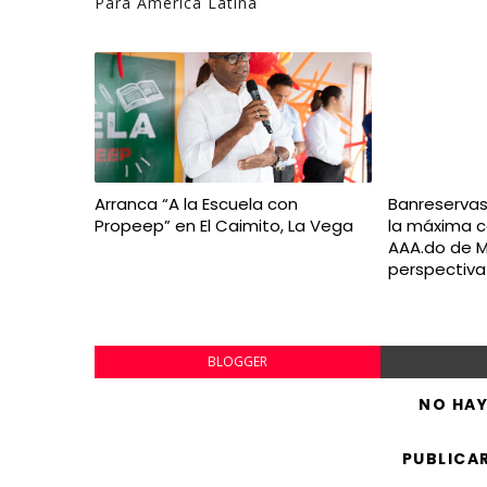
Para América Latina
Arranca “A la Escuela con
Banreserva
Propeep” en El Caimito, La Vega
la máxima ca
AAA.do de M
perspectiva
BLOGGER
NO HA
PUBLICA