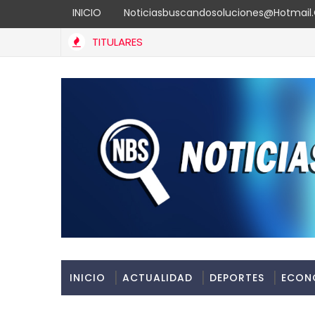
INICIO
Noticiasbuscandosoluciones@hotmai
TITULARES
Expresidente de Costa Rica valora gestión de Carolina Mejía
INICIO
ACTUALIDAD
DEPORTES
ECON