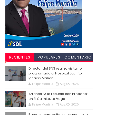
RECIENTES
POPULARES
COMENTARIO
S
Director del SNS realiza visita no
programada al Hospital Jacinto
Ignacio Mañón
Felipe Montilla
Aug 05, 2026
Arranca “A la Escuela con Propeep”
en El Caimito, La Vega
Felipe Montilla
Aug 05, 2026
Banreservas recibe nuevamente la