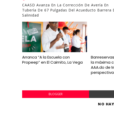
CAASD Avanza En La Corrección De Avería En
Tubería De 67 Pulgadas Del Acueducto Barrera 
Salinidad
Arranca “A la Escuela con
Banreserva
Propeep” en El Caimito, La Vega
la máxima ca
AAA.do de M
perspectiva
BLOGGER
NO HA