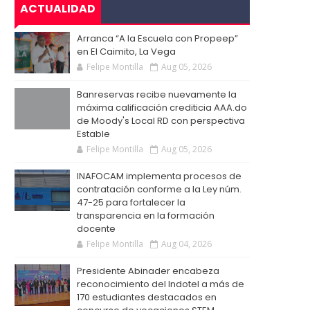
ACTUALIDAD
Arranca “A la Escuela con Propeep”
en El Caimito, La Vega
Felipe Montilla
Aug 05, 2026
Banreservas recibe nuevamente la
máxima calificación crediticia AAA.do
de Moody's Local RD con perspectiva
Estable
Felipe Montilla
Aug 05, 2026
INAFOCAM implementa procesos de
contratación conforme a la Ley núm.
47-25 para fortalecer la
transparencia en la formación
docente
Felipe Montilla
Aug 04, 2026
Presidente Abinader encabeza
reconocimiento del Indotel a más de
170 estudiantes destacados en