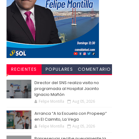
RECIENTES
POPULARES
COMENTARIO
S
Director del SNS realiza visita no
programada al Hospital Jacinto
Ignacio Mañón
Felipe Montilla
Aug 05, 2026
Arranca “A la Escuela con Propeep”
en El Caimito, La Vega
Felipe Montilla
Aug 05, 2026
Banreservas recibe nuevamente la