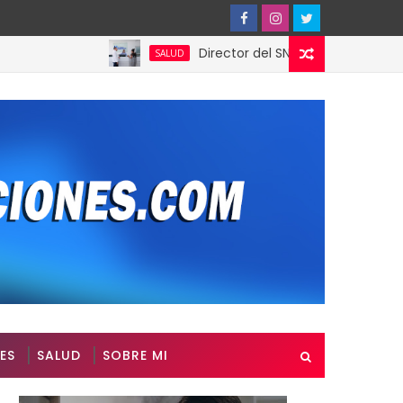
Director del SNS realiza visita no progra
SALUD
ES
SALUD
SOBRE MI