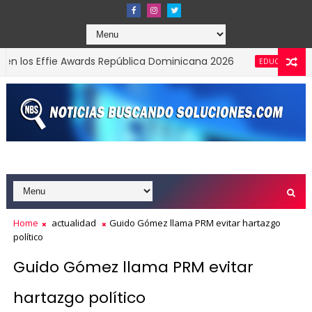
os Effie Awards República Dominicana 2026
Presi
EDUCACION
Home
actualidad
Guido Gómez llama PRM evitar hartazgo
político
Guido Gómez llama PRM evitar
hartazgo político