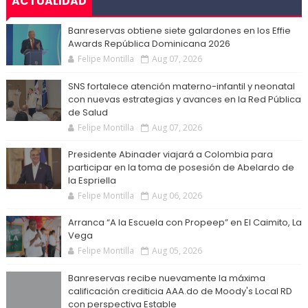
ACTUALIDAD
Banreservas obtiene siete galardones en los Effie
Awards República Dominicana 2026
Felipe Montilla
Aug 07, 2026
SNS fortalece atención materno-infantil y neonatal
con nuevas estrategias y avances en la Red Pública
de Salud
Felipe Montilla
Aug 07, 2026
Presidente Abinader viajará a Colombia para
participar en la toma de posesión de Abelardo de
la Espriella
Felipe Montilla
Aug 06, 2026
Arranca “A la Escuela con Propeep” en El Caimito, La
Vega
Felipe Montilla
Aug 05, 2026
Banreservas recibe nuevamente la máxima
calificación crediticia AAA.do de Moody's Local RD
con perspectiva Estable