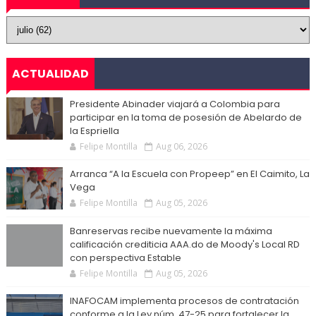
ACTUALIDAD
Presidente Abinader viajará a Colombia para
participar en la toma de posesión de Abelardo de
la Espriella
Felipe Montilla
Aug 06, 2026
Arranca “A la Escuela con Propeep” en El Caimito, La
Vega
Felipe Montilla
Aug 05, 2026
Banreservas recibe nuevamente la máxima
calificación crediticia AAA.do de Moody's Local RD
con perspectiva Estable
Felipe Montilla
Aug 05, 2026
INAFOCAM implementa procesos de contratación
conforme a la Ley núm. 47-25 para fortalecer la