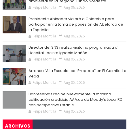
ambiental en la Regional Cibao Nordeste
Felipe Montilla
Aug 06, 2026
Presidente Abinader viajará a Colombia para
participar en la toma de posesión de Abelardo de
la Espriella
Felipe Montilla
Aug 06, 2026
Director del SNS realiza visita no programada al
Hospital Jacinto Ignacio Mañón
Felipe Montilla
Aug 05, 2026
Arranca “A la Escuela con Propeep” en El Caimito, La
Vega
Felipe Montilla
Aug 05, 2026
Banreservas recibe nuevamente la máxima
calificación crediticia AAA.do de Moody's Local RD
con perspectiva Estable
Felipe Montilla
Aug 05, 2026
ARCHIVOS