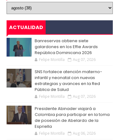
ACTUALIDAD
Banreservas obtiene siete
galardones en los Effie Awards
República Dominicana 2026
Felipe Montilla
Aug 07, 2026
SNS fortalece atención materno-
infantil y neonatal con nuevas
estrategias y avances en la Red
Pública de Salud
Felipe Montilla
Aug 07, 2026
Presidente Abinader viajará a
Colombia para participar en la toma
de posesión de Abelardo de la
Espriella
Felipe Montilla
Aug 06, 2026