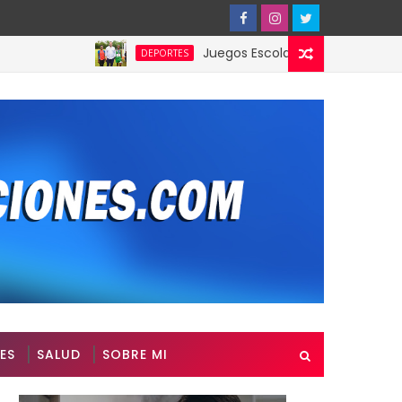
Juegos Escolares INEFI producen medall
DEPORTES
ES
SALUD
SOBRE MI