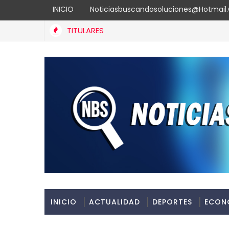
INICIO
Noticiasbuscandosoluciones@hotmai
TITULARES
INFOTEP fortalece la cultura preventiva y la gestión ambienta
INICIO
ACTUALIDAD
DEPORTES
ECON