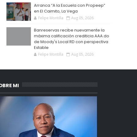
Arranca “A la Escuela con Propeep”
en El Caimito, La Vega
Felipe Montilla
Aug 05, 2026
Banreservas recibe nuevamente la
máxima calificación crediticia AAA.do
de Moody's Local RD con perspectiva
Estable
Felipe Montilla
Aug 05, 2026
OBRE MI