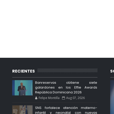
RECIENTES
S
Banreservas obtiene siete
galardones en los Effie Awards
República Dominicana 2026
Felipe Montilla
Aug 07, 2026
SNS fortalece atención materno-
infantil y neonatal con nuevas