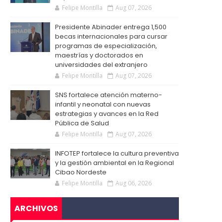
Felipe Montilla
Aug 07, 2026
Presidente Abinader entrega 1,500
becas internacionales para cursar
programas de especialización,
maestrías y doctorados en
universidades del extranjero
Felipe Montilla
Aug 07, 2026
SNS fortalece atención materno-
infantil y neonatal con nuevas
estrategias y avances en la Red
Pública de Salud
Felipe Montilla
Aug 07, 2026
INFOTEP fortalece la cultura preventiva
y la gestión ambiental en la Regional
Cibao Nordeste
Felipe Montilla
Aug 06, 2026
ARCHIVOS