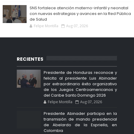
SNS fortalece atención materno-infantil y neonatal
con nuevas estrategias y avances en la Red Pública
de Salud
Felipe Montilla
Aug 07, 2026
RECIENTES
Presidente de Honduras reconoce y
felicita al presidente Luis Abinader
por extraordinario éxito organizativo
de los Juegos Centroamericanos y
del Caribe Santo Domingo 2026
Felipe Montilla
Aug 07, 2026
Presidente Abinader participa en la
transmisión de mando presidencial
de Abelardo de la Espriella, en
Colombia