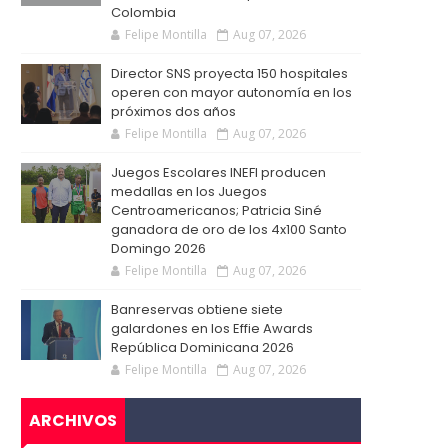
Colombia
Felipe Montilla
Aug 07, 2026
Director SNS proyecta 150 hospitales
operen con mayor autonomía en los
próximos dos años
Felipe Montilla
Aug 07, 2026
Juegos Escolares INEFI producen
medallas en los Juegos
Centroamericanos; Patricia Siné
ganadora de oro de los 4x100 Santo
Domingo 2026
Felipe Montilla
Aug 07, 2026
Banreservas obtiene siete
galardones en los Effie Awards
República Dominicana 2026
Felipe Montilla
Aug 07, 2026
ARCHIVOS