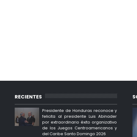
RECIENTES
S
Presidente de Honduras reconoce y
felicita al presidente Luis Abinader
por extraordinario éxito organizativo
de los Juegos Centroamericanos y
del Caribe Santo Domingo 2026