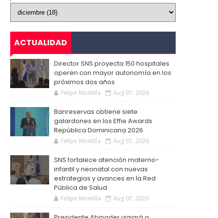
ACTUALIDAD
Director SNS proyecta 150 hospitales
operen con mayor autonomía en los
próximos dos años
Felipe Montilla
Aug 07, 2026
Banreservas obtiene siete
galardones en los Effie Awards
República Dominicana 2026
Felipe Montilla
Aug 07, 2026
SNS fortalece atención materno-
infantil y neonatal con nuevas
estrategias y avances en la Red
Pública de Salud
Felipe Montilla
Aug 07, 2026
Presidente Abinader viajará a