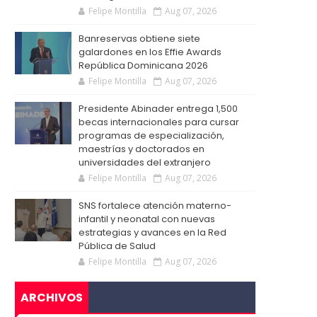
Felipe Montilla
Aug 07, 2026
Banreservas obtiene siete
galardones en los Effie Awards
República Dominicana 2026
Felipe Montilla
Aug 07, 2026
Presidente Abinader entrega 1,500
becas internacionales para cursar
programas de especialización,
maestrías y doctorados en
universidades del extranjero
Felipe Montilla
Aug 07, 2026
SNS fortalece atención materno-
infantil y neonatal con nuevas
estrategias y avances en la Red
Pública de Salud
Felipe Montilla
Aug 07, 2026
ARCHIVOS