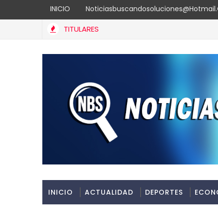
INICIO
Noticiasbuscandosoluciones@hotmai
TITULARES
rtalece atención materno-infantil y neonatal con nuevas estrat
INICIO
ACTUALIDAD
DEPORTES
ECON