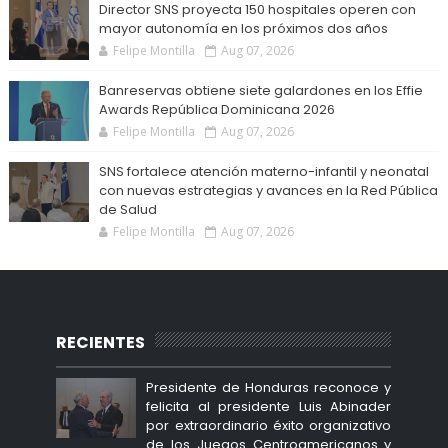
Director SNS proyecta 150 hospitales operen con
mayor autonomía en los próximos dos años
Felipe Montilla
Aug 07, 2026
Banreservas obtiene siete galardones en los Effie
Awards República Dominicana 2026
Felipe Montilla
Aug 07, 2026
SNS fortalece atención materno-infantil y neonatal
con nuevas estrategias y avances en la Red Pública
de Salud
Felipe Montilla
Aug 07, 2026
RECIENTES
Presidente de Honduras reconoce y
felicita al presidente Luis Abinader
por extraordinario éxito organizativo
de los Juegos Centroamericanos y