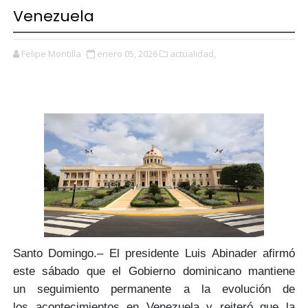
Venezuela
Felipe Montilla
enero 05, 2026
actualidad,
Santo Domingo.–
El presidente Luis Abinader
afirmó
este sábado que el Gobierno dominicano mantiene
un
seguimiento
permanente a la evolución de
los
acontecimientos en Venezuela
y reiteró que la