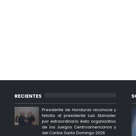
RECIENTES
S
Presidente de Honduras reconoce y
felicita al presidente Luis Abinader
por extraordinario éxito organizativo
de los Juegos Centroamericanos y
del Caribe Santo Domingo 2026