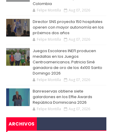
Colombia
Felipe Montilla
Aug 07, 2026
Director SNS proyecta 150 hospitales
operen con mayor autonomía en los
próximos dos años
Felipe Montilla
Aug 07, 2026
Juegos Escolares INEFI producen
medallas en los Juegos
Centroamericanos; Patricia Siné
ganadora de oro de los 4x100 Santo
Domingo 2026
Felipe Montilla
Aug 07, 2026
Banreservas obtiene siete
galardones en los Effie Awards
República Dominicana 2026
Felipe Montilla
Aug 07, 2026
ARCHIVOS