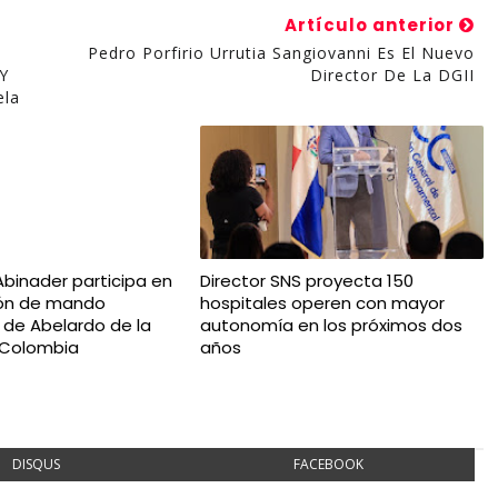
Artículo anterior
Pedro Porfirio Urrutia Sangiovanni Es El Nuevo
Y
Director De La DGII
ela
Abinader participa en
Director SNS proyecta 150
ión de mando
hospitales operen con mayor
l de Abelardo de la
autonomía en los próximos dos
n Colombia
años
DISQUS
FACEBOOK