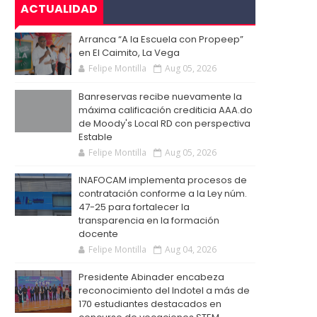
ACTUALIDAD
Arranca “A la Escuela con Propeep”
en El Caimito, La Vega
Felipe Montilla
Aug 05, 2026
Banreservas recibe nuevamente la
máxima calificación crediticia AAA.do
de Moody's Local RD con perspectiva
Estable
Felipe Montilla
Aug 05, 2026
INAFOCAM implementa procesos de
contratación conforme a la Ley núm.
47-25 para fortalecer la
transparencia en la formación
docente
Felipe Montilla
Aug 04, 2026
Presidente Abinader encabeza
reconocimiento del Indotel a más de
170 estudiantes destacados en