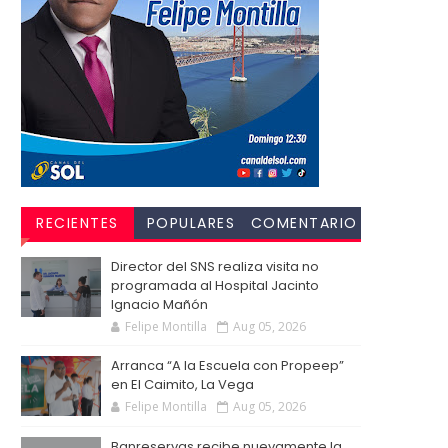
RECIENTES
POPULARES
COMENTARIO
S
Director del SNS realiza visita no
programada al Hospital Jacinto
Ignacio Mañón
Felipe Montilla
Aug 05, 2026
Arranca “A la Escuela con Propeep”
en El Caimito, La Vega
Felipe Montilla
Aug 05, 2026
Banreservas recibe nuevamente la