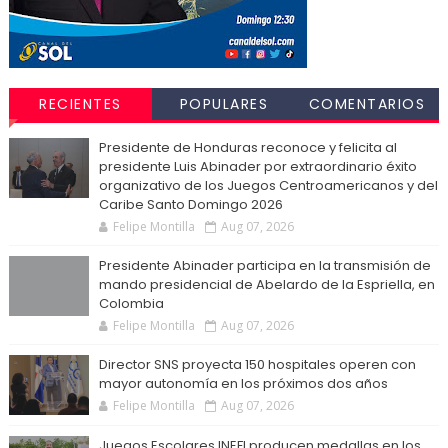
RECIENTES
POPULARES
COMENTARIOS
Presidente de Honduras reconoce y felicita al
presidente Luis Abinader por extraordinario éxito
organizativo de los Juegos Centroamericanos y del
Caribe Santo Domingo 2026
Felipe Montilla
Aug 07, 2026
Presidente Abinader participa en la transmisión de
mando presidencial de Abelardo de la Espriella, en
Colombia
Felipe Montilla
Aug 07, 2026
Director SNS proyecta 150 hospitales operen con
mayor autonomía en los próximos dos años
Felipe Montilla
Aug 07, 2026
Juegos Escolares INEFI producen medallas en los