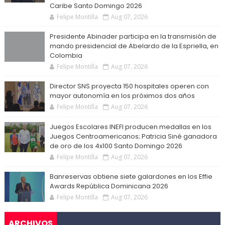
Caribe Santo Domingo 2026
Felipe Montilla
Aug 07, 2026
Presidente Abinader participa en la transmisión de
mando presidencial de Abelardo de la Espriella, en
Colombia
Felipe Montilla
Aug 07, 2026
Director SNS proyecta 150 hospitales operen con
mayor autonomía en los próximos dos años
Felipe Montilla
Aug 07, 2026
Juegos Escolares INEFI producen medallas en los
Juegos Centroamericanos; Patricia Siné ganadora
de oro de los 4x100 Santo Domingo 2026
Felipe Montilla
Aug 07, 2026
Banreservas obtiene siete galardones en los Effie
Awards República Dominicana 2026
Felipe Montilla
Aug 07, 2026
ARCHIVOS