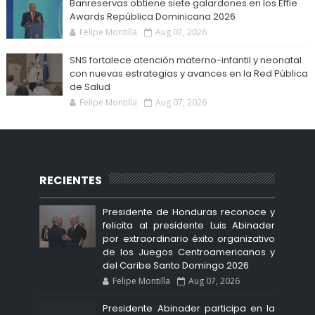
Banreservas obtiene siete galardones en los Effie
Awards República Dominicana 2026
Felipe Montilla
Aug 07, 2026
SNS fortalece atención materno-infantil y neonatal
con nuevas estrategias y avances en la Red Pública
de Salud
Felipe Montilla
Aug 07, 2026
RECIENTES
Presidente de Honduras reconoce y
felicita al presidente Luis Abinader
por extraordinario éxito organizativo
de los Juegos Centroamericanos y
del Caribe Santo Domingo 2026
Felipe Montilla
Aug 07, 2026
Presidente Abinader participa en la