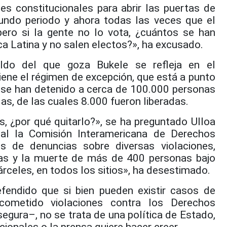
s constitucionales para abrir las puertas de
undo periodo y ahora todas las veces que el
pero si la gente no lo vota, ¿cuántos se han
a Latina y no salen electos?», ha excusado.
ldo del que goza Bukele se refleja en el
iene el régimen de excepción, que está a punto
s se han detenido a cerca de 100.000 personas
as, de las cuales 8.000 fueron liberadas.
, ¿por qué quitarlo?», se ha preguntado Ulloa
ual la Comisión Interamericana de Derechos
 de denuncias sobre diversas violaciones,
uras y la muerte de más de 400 personas bajo
rceles, en todos los sitios», ha desestimado.
fendido que si bien pueden existir casos de
 cometido violaciones contra los Derechos
gura–, no se trata de una política de Estado,
ionales o la prensa quiere hacer creer.