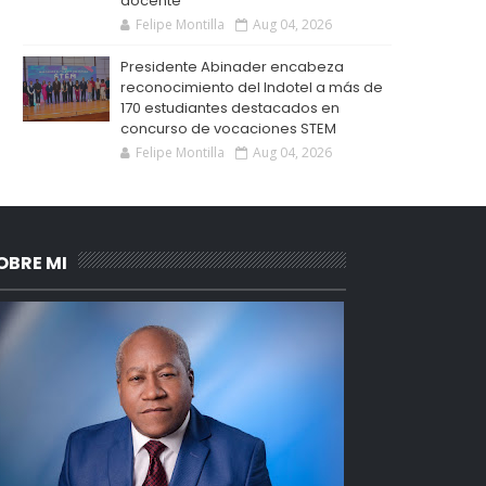
docente
Felipe Montilla
Aug 04, 2026
Presidente Abinader encabeza
reconocimiento del Indotel a más de
170 estudiantes destacados en
concurso de vocaciones STEM
Felipe Montilla
Aug 04, 2026
OBRE MI