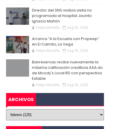
Director del SNS realiza visita no
programada al Hospital Jacinto
Ignacio Mañón
Felipe Montilla
Aug 05, 2026
Arranca “A la Escuela con Propeep”
en El Caimito, La Vega
Felipe Montilla
Aug 05, 2026
Banreservas recibe nuevamente la
máxima calificación crediticia AAA.do
de Moody's Local RD con perspectiva
Estable
Felipe Montilla
Aug 05, 2026
ARCHIVOS