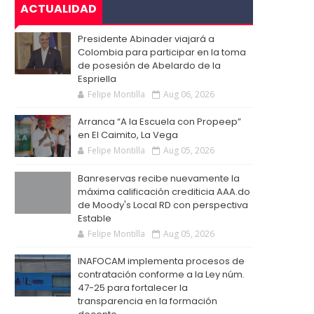
ACTUALIDAD
Presidente Abinader viajará a
Colombia para participar en la toma
de posesión de Abelardo de la
Espriella
Felipe Montilla
Aug 06, 2026
Arranca “A la Escuela con Propeep”
en El Caimito, La Vega
Felipe Montilla
Aug 05, 2026
Banreservas recibe nuevamente la
máxima calificación crediticia AAA.do
de Moody's Local RD con perspectiva
Estable
Felipe Montilla
Aug 05, 2026
INAFOCAM implementa procesos de
contratación conforme a la Ley núm.
47-25 para fortalecer la
transparencia en la formación