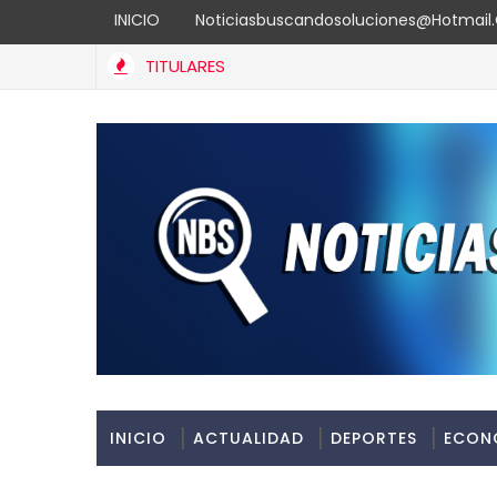
INICIO
Noticiasbuscandosoluciones@hotmai
TITULARES
Rica valora gestión de Carolina Mejía en Santo Domingo
INICIO
ACTUALIDAD
DEPORTES
ECON