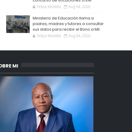
concurso de vocaciones STEM
Felipe Montilla
Aug 04, 2026
Ministerio de Educación llama a
padres, madres y tutores a consultar
sus datos para recibir el Bono a Mil
Felipe Montilla
Aug 04, 2026
OBRE MI