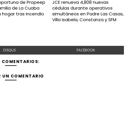
oportuna de Propeep
JCE renueva 4,808 nuevas
amilia de La Cuaba
cédulas durante operativos
u hogar tras incendio
simultáneos en Padre Las Casas,
Villa Isabela, Constanza y SFM
DISQUS
FACEBOOK
Y COMENTARIOS:
R UN COMENTARIO