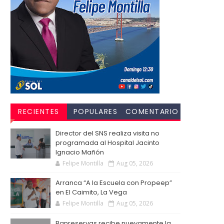
RECIENTES
POPULARES
COMENTARIO
S
Director del SNS realiza visita no
programada al Hospital Jacinto
Ignacio Mañón
Felipe Montilla
Aug 05, 2026
Arranca “A la Escuela con Propeep”
en El Caimito, La Vega
Felipe Montilla
Aug 05, 2026
Banreservas recibe nuevamente la