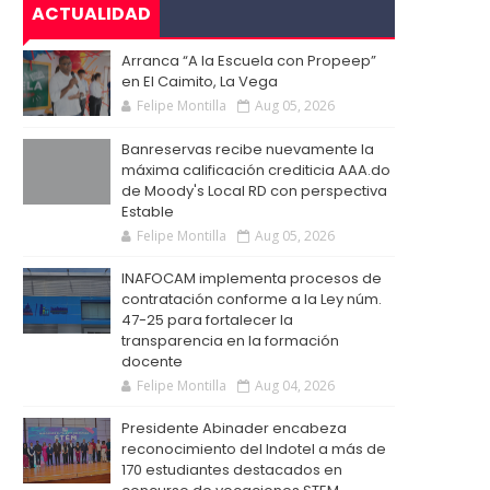
ACTUALIDAD
Arranca “A la Escuela con Propeep”
en El Caimito, La Vega
Felipe Montilla
Aug 05, 2026
Banreservas recibe nuevamente la
máxima calificación crediticia AAA.do
de Moody's Local RD con perspectiva
Estable
Felipe Montilla
Aug 05, 2026
INAFOCAM implementa procesos de
contratación conforme a la Ley núm.
47-25 para fortalecer la
transparencia en la formación
docente
Felipe Montilla
Aug 04, 2026
Presidente Abinader encabeza
reconocimiento del Indotel a más de
170 estudiantes destacados en