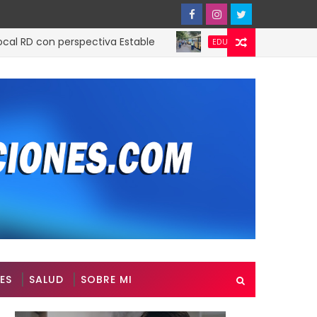
con perspectiva Estable
TRAE fortalece dis
EDUCACION
ES
SALUD
SOBRE MI