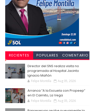
RECIENTES
POPULARES
COMENTARIO
S
Director del SNS realiza visita no
programada al Hospital Jacinto
Ignacio Mañón
Felipe Montilla
Aug 05, 2026
Arranca “A la Escuela con Propeep”
en El Caimito, La Vega
Felipe Montilla
Aug 05, 2026
Banreservas recibe nuevamente la