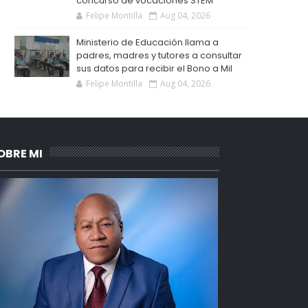
concurso de vocaciones STEM
Felipe Montilla
Aug 04, 2026
Ministerio de Educación llama a
padres, madres y tutores a consultar
sus datos para recibir el Bono a Mil
Felipe Montilla
Aug 04, 2026
OBRE MI