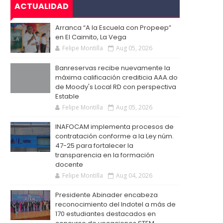
ACTUALIDAD
Arranca “A la Escuela con Propeep”
en El Caimito, La Vega
Felipe Montilla
Aug 05, 2026
Banreservas recibe nuevamente la
máxima calificación crediticia AAA.do
de Moody's Local RD con perspectiva
Estable
Felipe Montilla
Aug 05, 2026
INAFOCAM implementa procesos de
contratación conforme a la Ley núm.
47-25 para fortalecer la
transparencia en la formación
docente
Felipe Montilla
Aug 04, 2026
Presidente Abinader encabeza
reconocimiento del Indotel a más de
170 estudiantes destacados en