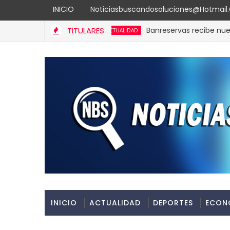
INICIO
Noticiasbuscandosoluciones@hotmai
TITULARES
Banreservas recibe nuevamente 
ACTUALIDAD
INICIO
ACTUALIDAD
DEPORTES
ECON