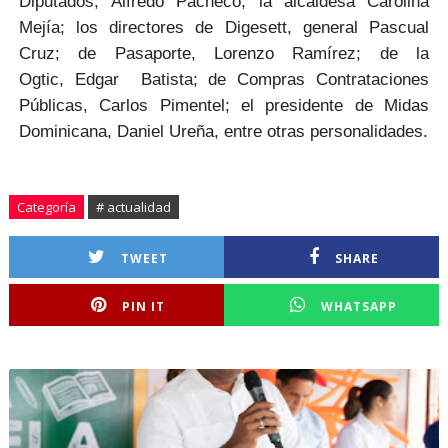
Diputados,
Alfredo Pacheco
; la alcaldesa
Carolina
Mejía;
los directores de Digesett,
general Pascual
Cruz;
de Pasaporte,
Lorenzo Ramírez
; de la
Ogtic,
Edgar Batista
; de Compras Contrataciones
Públicas,
Carlos Pimentel
; el presidente de Midas
Dominicana,
Daniel Ureña
, entre otras personalidades.
Categoría
# actualidad
TWEET
SHARE
PIN IT
WHATSAPP