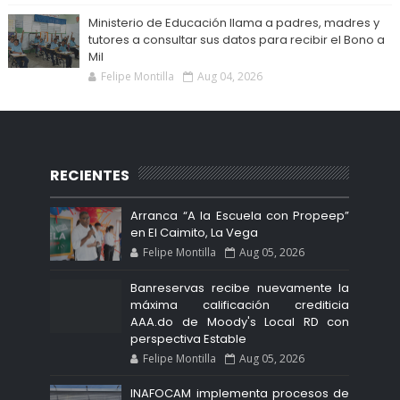
Ministerio de Educación llama a padres, madres y
tutores a consultar sus datos para recibir el Bono a
Mil
Felipe Montilla
Aug 04, 2026
RECIENTES
Arranca “A la Escuela con Propeep”
en El Caimito, La Vega
Felipe Montilla
Aug 05, 2026
Banreservas recibe nuevamente la
máxima calificación crediticia
AAA.do de Moody's Local RD con
perspectiva Estable
Felipe Montilla
Aug 05, 2026
INAFOCAM implementa procesos de