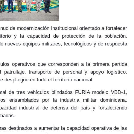
inuo de
modernización institucional
orientado a fortalecer
itorio y la capacidad de
protección de la población
,
 de
nuevos equipos
militares, tecnológicos y de respuesta
ulos operativos
que corresponden a la primera partida
al
patrullaje, transporte de personal y apoyo logístico
,
de
despliegue
en todo el territorio nacional.
rmal de
tres vehículos blindados FURIA modelo VBD-1
,
dos ensamblados por la
industria militar dominicana
,
pacidad industrial de defensa
del país y fortaleciendo
rmadas.
mas
destinados a aumentar la
capacidad operativa de las