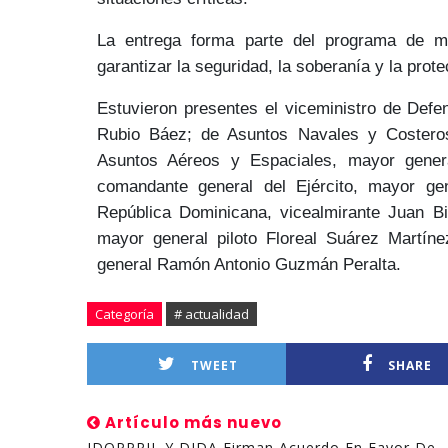
La entrega forma parte del programa de m
garantizar la seguridad, la soberanía y la prot
Estuvieron presentes el viceministro de Defe
Rubio Báez
; de Asuntos Navales y Costero
Asuntos Aéreos y Espaciales, mayor gener
comandante general del Ejército, mayor g
República Dominicana, vicealmirante
Juan Bi
mayor general piloto
Floreal Suárez Martíne
general
Ramón Antonio Guzmán Peralta.
Categoría
# actualidad
TWEET
SHARE
Artículo más nuevo
IDOPPRIL Y DIDA Firman Acuerdo En Favor De