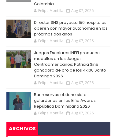
Colombia
Felipe Montilla
Aug 07, 2026
Director SNS proyecta 150 hospitales
operen con mayor autonomía en los
próximos dos años
Felipe Montilla
Aug 07, 2026
Juegos Escolares INEFI producen
medallas en los Juegos
Centroamericanos; Patricia Siné
ganadora de oro de los 4x100 Santo
Domingo 2026
Felipe Montilla
Aug 07, 2026
Banreservas obtiene siete
galardones en los Effie Awards
República Dominicana 2026
Felipe Montilla
Aug 07, 2026
ARCHIVOS