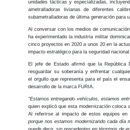
unidades tácticas y especializadas
, incluyen
ametralladoras livianas de diferentes cali
subametralladoras de última generación para 
Al conversar con los medios de comunicación,
ha experimentado la industria militar dominic
cinco proyectos en 2020 a unos 20 en la actu
impacto estratégico
para la seguridad nacional
El jefe de Estado afirmó que la Repúblic
resguardar su soberanía
y enfrentar cualquie
el
orgullo
que representa para el país el ensa
desarrollo de la marca FURIA.
“Estamos entregando vehículos, estamos entr
quien explicó que esta modernización coloca
Al referirse al impacto de estos equipos en 
porque nos estamos modernizando cada día má
puede decir, sin precedentes en términos de e