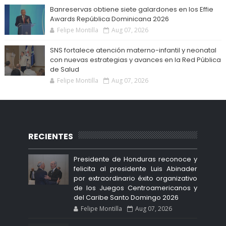
Banreservas obtiene siete galardones en los Effie
Awards República Dominicana 2026
Felipe Montilla
Aug 07, 2026
SNS fortalece atención materno-infantil y neonatal
con nuevas estrategias y avances en la Red Pública
de Salud
Felipe Montilla
Aug 07, 2026
RECIENTES
Presidente de Honduras reconoce y
felicita al presidente Luis Abinader
por extraordinario éxito organizativo
de los Juegos Centroamericanos y
del Caribe Santo Domingo 2026
Felipe Montilla
Aug 07, 2026