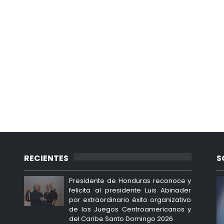
RECIENTES
S
Presidente de Honduras reconoce y
felicita al presidente Luis Abinader
por extraordinario éxito organizativo
de los Juegos Centroamericanos y
del Caribe Santo Domingo 2026