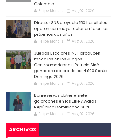
Colombia
Felipe Montilla
Aug 07, 2026
Director SNS proyecta 150 hospitales
operen con mayor autonomía en los
próximos dos años
Felipe Montilla
Aug 07, 2026
Juegos Escolares INEFI producen
medallas en los Juegos
Centroamericanos; Patricia Siné
ganadora de oro de los 4x100 Santo
Domingo 2026
Felipe Montilla
Aug 07, 2026
Banreservas obtiene siete
galardones en los Effie Awards
República Dominicana 2026
Felipe Montilla
Aug 07, 2026
ARCHIVOS