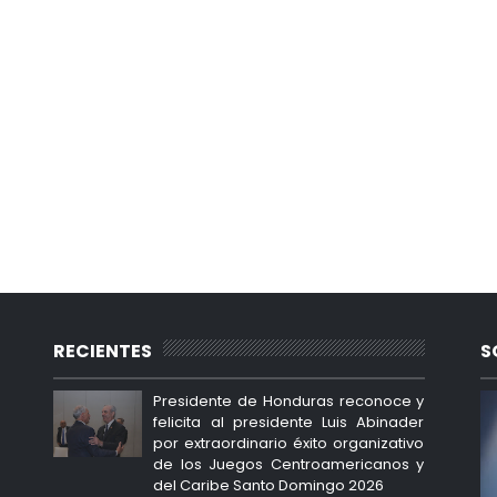
RECIENTES
S
Presidente de Honduras reconoce y
felicita al presidente Luis Abinader
por extraordinario éxito organizativo
de los Juegos Centroamericanos y
del Caribe Santo Domingo 2026