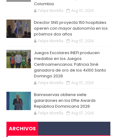
Colombia
Felipe Montilla
Aug 07, 2026
Director SNS proyecta 150 hospitales
operen con mayor autonomía en los
próximos dos años
Felipe Montilla
Aug 07, 2026
Juegos Escolares INEFI producen
medallas en los Juegos
Centroamericanos; Patricia Siné
ganadora de oro de los 4x100 Santo
Domingo 2026
Felipe Montilla
Aug 07, 2026
Banreservas obtiene siete
galardones en los Effie Awards
República Dominicana 2026
Felipe Montilla
Aug 07, 2026
ARCHIVOS