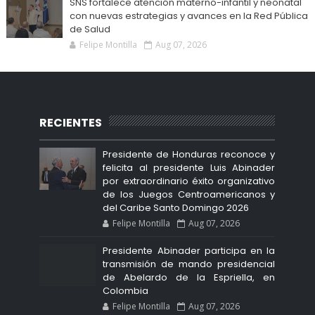
SNS fortalece atención materno-infantil y neonatal
con nuevas estrategias y avances en la Red Pública
de Salud
Felipe Montilla
Aug 07, 2026
RECIENTES
Presidente de Honduras reconoce y
felicita al presidente Luis Abinader
por extraordinario éxito organizativo
de los Juegos Centroamericanos y
del Caribe Santo Domingo 2026
Felipe Montilla
Aug 07, 2026
Presidente Abinader participa en la
transmisión de mando presidencial
de Abelardo de la Espriella, en
Colombia
Felipe Montilla
Aug 07, 2026