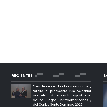
RECIENTES
S
Presidente de Honduras reconoce y
felicita al presidente Luis Abinader
por extraordinario éxito organizativo
de los Juegos Centroamericanos y
del Caribe Santo Domingo 2026