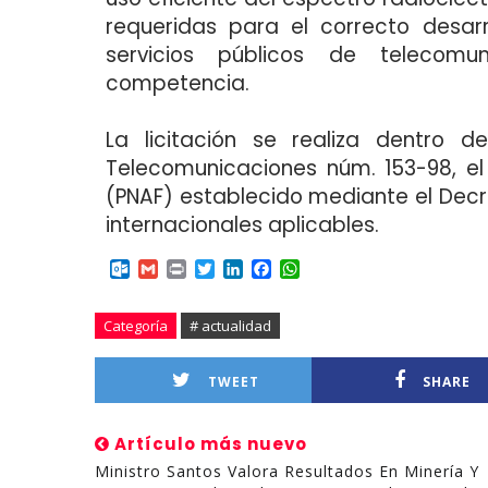
requeridas para el correcto desar
servicios públicos de telecomu
competencia.
La licitación se realiza dentro 
Telecomunicaciones núm. 153-98, el
(PNAF) establecido mediante el Dec
internacionales aplicables.
O
G
P
T
L
F
W
u
m
r
w
i
a
h
t
a
i
i
n
c
a
l
i
n
t
k
e
t
Categoría
# actualidad
o
l
t
t
e
b
s
o
e
d
o
A
TWEET
SHARE
k
r
I
o
p
.
n
k
p
c
Artículo más nuevo
o
m
Ministro Santos Valora Resultados En Minería Y