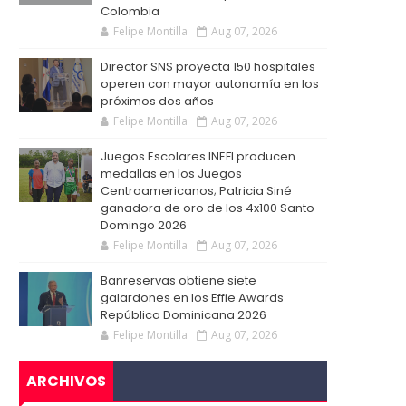
Colombia
Felipe Montilla
Aug 07, 2026
Director SNS proyecta 150 hospitales
operen con mayor autonomía en los
próximos dos años
Felipe Montilla
Aug 07, 2026
Juegos Escolares INEFI producen
medallas en los Juegos
Centroamericanos; Patricia Siné
ganadora de oro de los 4x100 Santo
Domingo 2026
Felipe Montilla
Aug 07, 2026
Banreservas obtiene siete
galardones en los Effie Awards
República Dominicana 2026
Felipe Montilla
Aug 07, 2026
ARCHIVOS