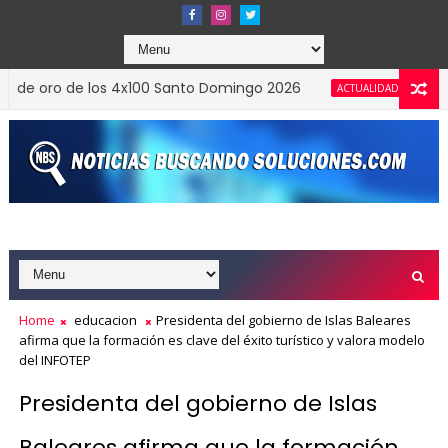
oro de los 4x100 Santo Domingo 2026
Banreservas
ACTUALIDAD
Home
educacion
Presidenta del gobierno de Islas Baleares
afirma que la formación es clave del éxito turístico y valora modelo
del INFOTEP
Presidenta del gobierno de Islas
Baleares afirma que la formación