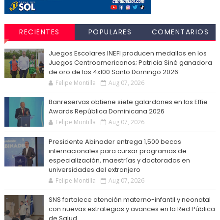
RECIENTES
POPULARES
COMENTARIOS
Juegos Escolares INEFI producen medallas en los
Juegos Centroamericanos; Patricia Siné ganadora
de oro de los 4x100 Santo Domingo 2026
Felipe Montilla
Aug 07, 2026
Banreservas obtiene siete galardones en los Effie
Awards República Dominicana 2026
Felipe Montilla
Aug 07, 2026
Presidente Abinader entrega 1,500 becas
internacionales para cursar programas de
especialización, maestrías y doctorados en
universidades del extranjero
Felipe Montilla
Aug 07, 2026
SNS fortalece atención materno-infantil y neonatal
con nuevas estrategias y avances en la Red Pública
de Salud