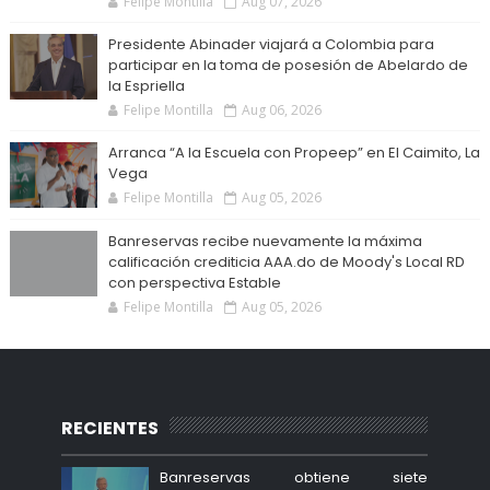
Felipe Montilla
Aug 07, 2026
Presidente Abinader viajará a Colombia para
participar en la toma de posesión de Abelardo de
la Espriella
Felipe Montilla
Aug 06, 2026
Arranca “A la Escuela con Propeep” en El Caimito, La
Vega
Felipe Montilla
Aug 05, 2026
Banreservas recibe nuevamente la máxima
calificación crediticia AAA.do de Moody's Local RD
con perspectiva Estable
Felipe Montilla
Aug 05, 2026
RECIENTES
Banreservas obtiene siete