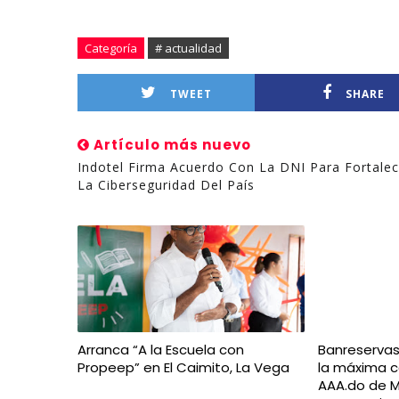
Categoría
# actualidad
TWEET
SHARE
Artículo más nuevo
Indotel Firma Acuerdo Con La DNI Para Fortalec
La Ciberseguridad Del País
Arranca “A la Escuela con
Banreserva
Propeep” en El Caimito, La Vega
la máxima ca
AAA.do de M