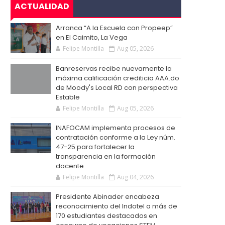
ACTUALIDAD
Arranca “A la Escuela con Propeep”
en El Caimito, La Vega
Felipe Montilla
Aug 05, 2026
Banreservas recibe nuevamente la
máxima calificación crediticia AAA.do
de Moody's Local RD con perspectiva
Estable
Felipe Montilla
Aug 05, 2026
INAFOCAM implementa procesos de
contratación conforme a la Ley núm.
47-25 para fortalecer la
transparencia en la formación
docente
Felipe Montilla
Aug 04, 2026
Presidente Abinader encabeza
reconocimiento del Indotel a más de
170 estudiantes destacados en