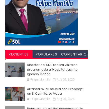
RECIENTES
POPULARES
COMENTARIO
S
Director del SNS realiza visita no
programada al Hospital Jacinto
Ignacio Mañón
Felipe Montilla
Aug 05, 2026
Arranca “A la Escuela con Propeep”
en El Caimito, La Vega
Felipe Montilla
Aug 05, 2026
Banreservas recibe nuevamente la