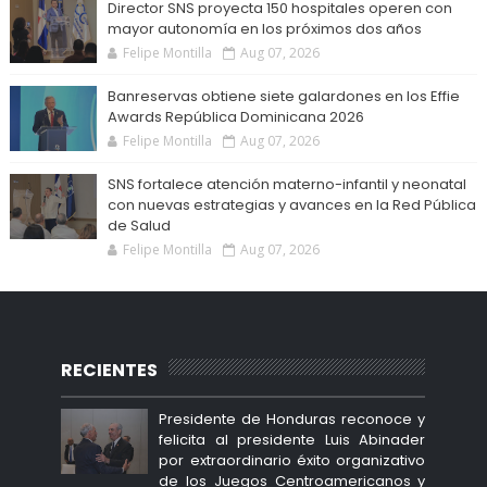
Director SNS proyecta 150 hospitales operen con
mayor autonomía en los próximos dos años
Felipe Montilla
Aug 07, 2026
Banreservas obtiene siete galardones en los Effie
Awards República Dominicana 2026
Felipe Montilla
Aug 07, 2026
SNS fortalece atención materno-infantil y neonatal
con nuevas estrategias y avances en la Red Pública
de Salud
Felipe Montilla
Aug 07, 2026
RECIENTES
Presidente de Honduras reconoce y
felicita al presidente Luis Abinader
por extraordinario éxito organizativo
de los Juegos Centroamericanos y