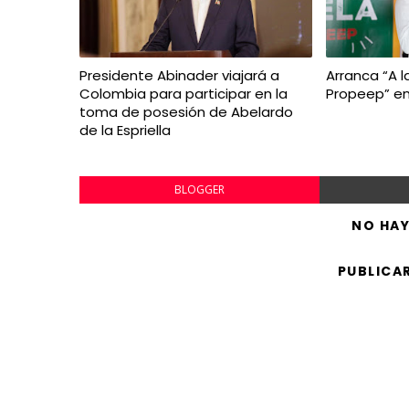
Presidente Abinader viajará a
Arranca “A l
Colombia para participar en la
Propeep” en
toma de posesión de Abelardo
de la Espriella
BLOGGER
NO HA
PUBLICA