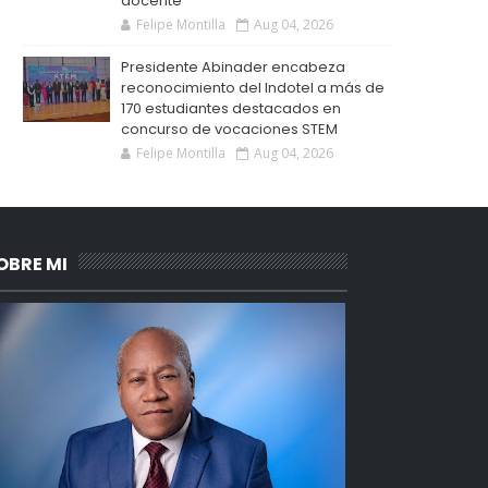
docente
Felipe Montilla
Aug 04, 2026
Presidente Abinader encabeza
reconocimiento del Indotel a más de
170 estudiantes destacados en
concurso de vocaciones STEM
Felipe Montilla
Aug 04, 2026
OBRE MI