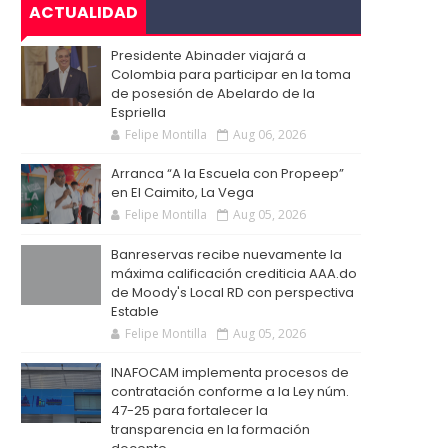
ACTUALIDAD
Presidente Abinader viajará a
Colombia para participar en la toma
de posesión de Abelardo de la
Espriella
Felipe Montilla
Aug 06, 2026
Arranca “A la Escuela con Propeep”
en El Caimito, La Vega
Felipe Montilla
Aug 05, 2026
Banreservas recibe nuevamente la
máxima calificación crediticia AAA.do
de Moody's Local RD con perspectiva
Estable
Felipe Montilla
Aug 05, 2026
INAFOCAM implementa procesos de
contratación conforme a la Ley núm.
47-25 para fortalecer la
transparencia en la formación