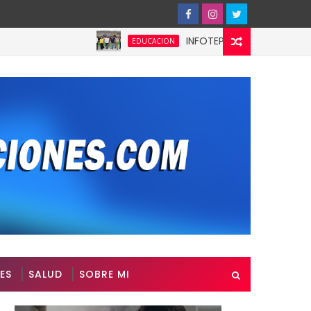
INFOTEP fortalece la cultura prev
EDUCACION
ES
SALUD
SOBRE MI