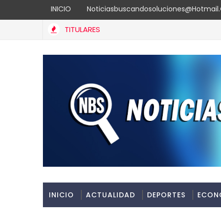
INICIO
Noticiasbuscandosoluciones@hotmai
TITULARES
Banreservas recibe nuevamente la máxima calificación c
ALIDAD
INICIO
ACTUALIDAD
DEPORTES
ECON