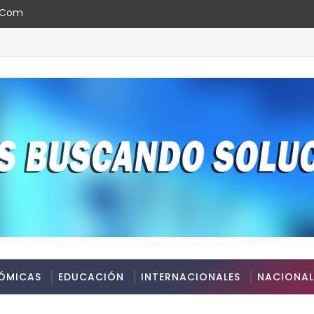
l.com
rediticia AAA.do de Moody's Local RD con perspectiva Estable
ÓMICAS
EDUCACIÓN
INTERNACIONALES
NACIONAL