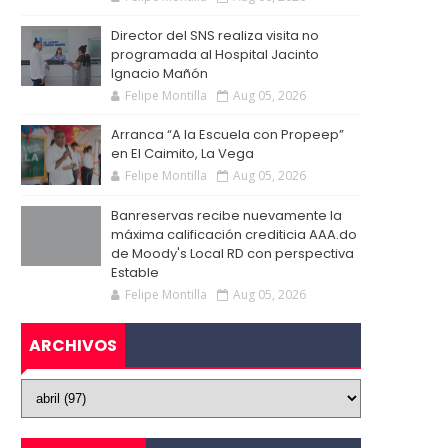
Director del SNS realiza visita no
programada al Hospital Jacinto
Ignacio Mañón
Felipe Montilla
Aug 05, 2026
Arranca “A la Escuela con Propeep”
en El Caimito, La Vega
Felipe Montilla
Aug 05, 2026
Banreservas recibe nuevamente la
máxima calificación crediticia AAA.do
de Moody's Local RD con perspectiva
Estable
Felipe Montilla
Aug 05, 2026
ARCHIVOS