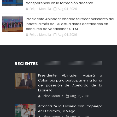
transparencia en la formación docente
Felipe Montilla
Aug 04, 2026
Presidente Abinader encabeza reconocimiento del
Indotel a más de 170 estudiantes destacados en
concurso de vocaciones STEM
Felipe Montilla
Aug 04, 2026
RECIENTES
Presidente Abinader viajará a
Colombia para participar en la toma
de posesión de Abelardo de la
Espriella
Felipe Montilla
Aug 06, 2026
Arranca “A la Escuela con Propeep”
en El Caimito, La Vega
Felipe Montilla
Aug 05, 2026