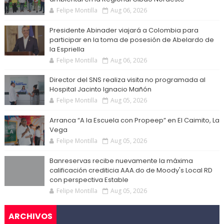
Felipe Montilla
Aug 06, 2026
Presidente Abinader viajará a Colombia para
participar en la toma de posesión de Abelardo de
la Espriella
Felipe Montilla
Aug 06, 2026
Director del SNS realiza visita no programada al
Hospital Jacinto Ignacio Mañón
Felipe Montilla
Aug 05, 2026
Arranca “A la Escuela con Propeep” en El Caimito, La
Vega
Felipe Montilla
Aug 05, 2026
Banreservas recibe nuevamente la máxima
calificación crediticia AAA.do de Moody's Local RD
con perspectiva Estable
Felipe Montilla
Aug 05, 2026
ARCHIVOS