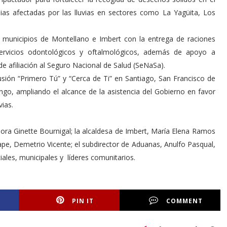
lias afectadas por las lluvias en sectores como La Yagüita, Los
 municipios de Montellano e Imbert con la entrega de raciones
servicios odontológicos y oftalmológicos, además de apoyo a
e afiliación al Seguro Nacional de Salud (SeNaSa).
usión “Primero Tú” y “Cerca de Ti” en Santiago, San Francisco de
o, ampliando el alcance de la asistencia del Gobierno en favor
vias.
dora Ginette Bournigal; la alcaldesa de Imbert, María Elena Ramos
nape, Demetrio Vicente; el subdirector de Aduanas, Anulfo Pasqual,
ciales, municipales y líderes comunitarios.
PIN IT
COMMENT