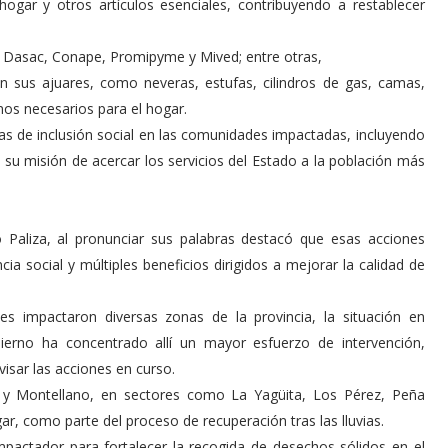
ogar y otros artículos esenciales, contribuyendo a restablecer
, Dasac, Conape, Promipyme y Mived; entre otras,
n sus ajuares, como neveras, estufas, cilindros de gas, camas,
os necesarios para el hogar.
s de inclusión social en las comunidades impactadas, incluyendo
 su misión de acercar los servicios del Estado a la población más
io Paliza, al pronunciar sus palabras destacó que esas acciones
ia social y múltiples beneficios dirigidos a mejorar la calidad de
nes impactaron diversas zonas de la provincia, la situación en
ierno ha concentrado allí un mayor esfuerzo de intervención,
visar las acciones en curso.
 y Montellano, en sectores como La Yagüita, Los Pérez, Peña
, como parte del proceso de recuperación tras las lluvias.
pactador para fortalecer la recogida de desechos sólidos en el