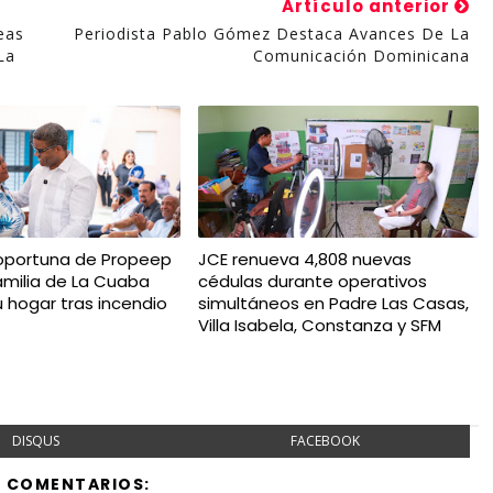
Artículo anterior
eas
Periodista Pablo Gómez Destaca Avances De La
La
Comunicación Dominicana
oportuna de Propeep
JCE renueva 4,808 nuevas
amilia de La Cuaba
cédulas durante operativos
u hogar tras incendio
simultáneos en Padre Las Casas,
Villa Isabela, Constanza y SFM
DISQUS
FACEBOOK
Y COMENTARIOS: