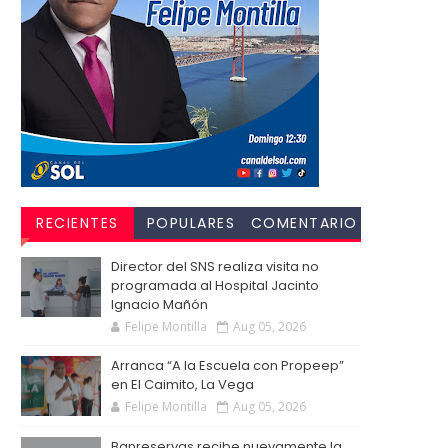
RECIENTES
POPULARES
COMENTARIO
S
Director del SNS realiza visita no
programada al Hospital Jacinto
Ignacio Mañón
Felipe Montilla
Aug 05, 2026
Arranca “A la Escuela con Propeep”
en El Caimito, La Vega
Felipe Montilla
Aug 05, 2026
Banreservas recibe nuevamente la