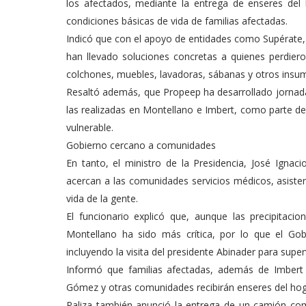
los afectados, mediante la entrega de enseres del h
condiciones básicas de vida de familias afectadas.
Indicó que con el apoyo de entidades como Supérate
han llevado soluciones concretas a quienes perdiero
colchones, muebles, lavadoras, sábanas y otros insum
Resaltó además, que Propeep ha desarrollado jornada
las realizadas en Montellano e Imbert, como parte de
vulnerable.
Gobierno cercano a comunidades
En tanto, el ministro de la Presidencia, José Ignac
acercan a las comunidades servicios médicos, asistenc
vida de la gente.
El funcionario explicó que, aunque las precipitacio
Montellano ha sido más crítica, por lo que el Gob
incluyendo la visita del presidente Abinader para super
Informó que familias afectadas, además de Imbert
Gómez y otras comunidades recibirán enseres del hogar
Paliza también anunció la entrega de un camión com