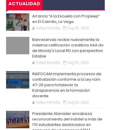
ACTUALIDAD
Arranca “A la Escuela con Propeep”
en El Caimito, La Vega
Felipe Montilla
Aug 05, 2026
Banreservas recibe nuevamente la
máxima calificación crediticia AAA.do
de Moody's Local RD con perspectiva
Estable
Felipe Montilla
Aug 05, 2026
INAFOCAM implementa procesos de
contratación conforme a la Ley núm.
47-25 para fortalecer la
transparencia en la formación
docente
Felipe Montilla
Aug 04, 2026
Presidente Abinader encabeza
reconocimiento del Indotel a más de
170 estudiantes destacados en