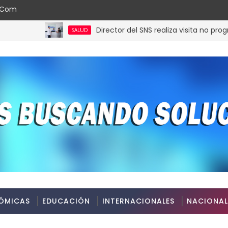
l.com
Director del SNS realiza visita no programada
SALUD
ÓMICAS
EDUCACIÓN
INTERNACIONALES
NACIONAL