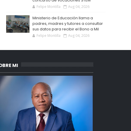
concurso de vocaciones STEM
Felipe Montilla
Aug 04, 2026
Ministerio de Educación llama a
padres, madres y tutores a consultar
sus datos para recibir el Bono a Mil
Felipe Montilla
Aug 04, 2026
OBRE MI