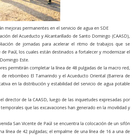
arán mejoras permanentes en el servicio de agua en SDE
ración del Acueducto y Alcantarillado de Santo Domingo (CAASD),
pliación de jornadas para acelerar el ritmo de trabajos que se
 de Paúl, los cuales están destinados a fortalecer y modernizar el
 Domingo Este.
ores permitirán completar la línea de 48 pulgadas de la macro red,
s de rebombeo El Tamarindo y el Acueducto Oriental (Barrera de
ativa en la distribución y estabilidad del servicio de agua potable
 el director de la CAASD, luego de las inquietudes expresadas por
es temporales que las excavaciones han generado en la movilidad y
avenida San Vicente de Paúl se encuentra la colocación de un sifón
na línea de 42 pulgadas; el empalme de una línea de 16 a una de