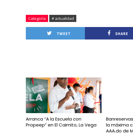
Categoría
# actualidad
TWEET
SHARE
Arranca “A la Escuela con
Banreserva
Propeep” en El Caimito, La Vega
la máxima ca
AAA.do de M