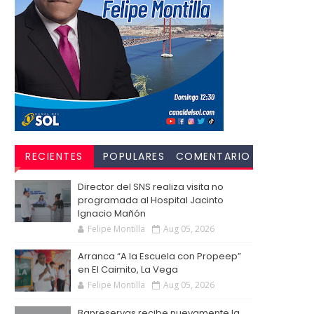
RECIENTES
POPULARES
COMENTARIO
S
Director del SNS realiza visita no
programada al Hospital Jacinto
Ignacio Mañón
Felipe Montilla
Aug 05, 2026
Arranca “A la Escuela con Propeep”
en El Caimito, La Vega
Felipe Montilla
Aug 05, 2026
Banreservas recibe nuevamente la