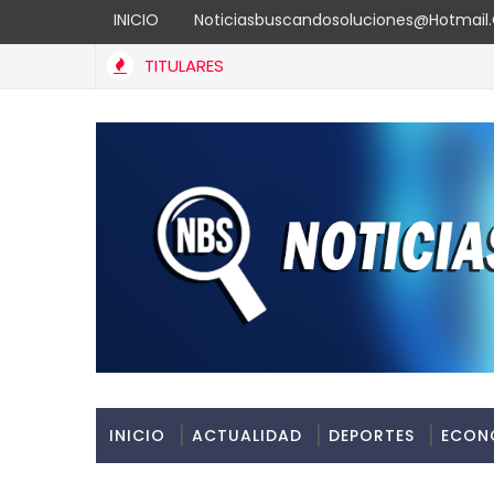
INICIO
Noticiasbuscandosoluciones@hotmai
TITULARES
Expresidente de Costa Rica valora gestión de Carolina Mejía 
INICIO
ACTUALIDAD
DEPORTES
ECON