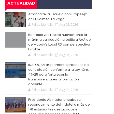
ACTUALIDAD
Arranca “A la Escuela con Propeep”
en El Caimito, La Vega
Felipe Montilla
Aug 05, 2026
Banreservas recibe nuevamente la
máxima calificación crediticia AAA.do
de Moody's Local RD con perspectiva
Estable
Felipe Montilla
Aug 05, 2026
INAFOCAM implementa procesos de
contratación conforme a la Ley núm.
47-25 para fortalecer la
transparencia en la formación
docente
Felipe Montilla
Aug 04, 2026
Presidente Abinader encabeza
reconocimiento del Indotel a más de
170 estudiantes destacados en