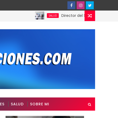
Director del SNS realiza visita no prog
SALUD
ES
SALUD
SOBRE MI