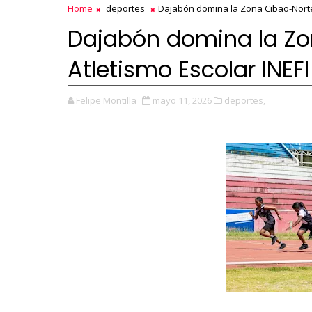
Home
deportes
Dajabón domina la Zona Cibao-Norte 
Dajabón domina la Zo
Atletismo Escolar INEF
Felipe Montilla
mayo 11, 2026
deportes,