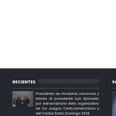
RECIENTES
S
Presidente de Honduras reconoce y
felicita al presidente Luis Abinader
por extraordinario éxito organizativo
de los Juegos Centroamericanos y
del Caribe Santo Domingo 2026