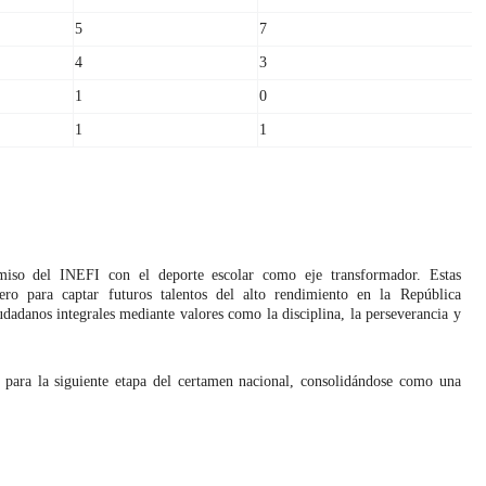
5
7
4
3
1
0
1
1
omiso del INEFI con el deporte escolar como eje transformador. Estas
ro para captar futuros talentos del alto rendimiento en la República
adanos integrales mediante valores como la disciplina, la perseverancia y
n para la siguiente etapa del certamen nacional, consolidándose como una