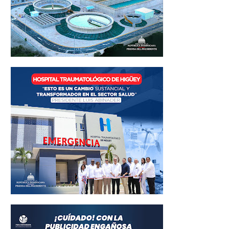
Total
58