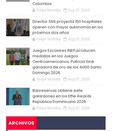
Colombia
Felipe Montilla
Aug 07, 2026
Director SNS proyecta 150 hospitales
operen con mayor autonomía en los
próximos dos años
Felipe Montilla
Aug 07, 2026
Juegos Escolares INEFI producen
medallas en los Juegos
Centroamericanos; Patricia Siné
ganadora de oro de los 4x100 Santo
Domingo 2026
Felipe Montilla
Aug 07, 2026
Banreservas obtiene siete
galardones en los Effie Awards
República Dominicana 2026
Felipe Montilla
Aug 07, 2026
ARCHIVOS