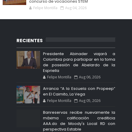
concurso de vocaciones STEM
Felipe Montilla
Aug 04, 2026
RECIENTES
Presidente Abinader viajará a
Colombia para participar en la toma
de posesión de Abelardo de la
Espriella
Felipe Montilla
Aug 06, 2026
Arranca “A la Escuela con Propeep”
en El Caimito, La Vega
Felipe Montilla
Aug 05, 2026
Banreservas recibe nuevamente la
máxima calificación crediticia
AAA.do de Moody's Local RD con
perspectiva Estable