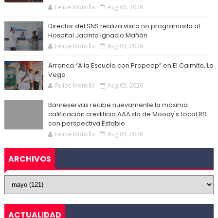
Felipe Montilla
Aug 06, 2026
Director del SNS realiza visita no programada al
Hospital Jacinto Ignacio Mañón
Felipe Montilla
Aug 05, 2026
Arranca “A la Escuela con Propeep” en El Caimito, La
Vega
Felipe Montilla
Aug 05, 2026
Banreservas recibe nuevamente la máxima
calificación crediticia AAA.do de Moody's Local RD
con perspectiva Estable
Felipe Montilla
Aug 05, 2026
ARCHIVOS
ACTUALIDAD