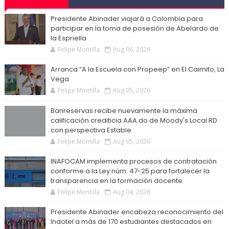
Presidente Abinader viajará a Colombia para
participar en la toma de posesión de Abelardo de
la Espriella
Felipe Montilla
Aug 06, 2026
Arranca “A la Escuela con Propeep” en El Caimito, La
Vega
Felipe Montilla
Aug 05, 2026
Banreservas recibe nuevamente la máxima
calificación crediticia AAA.do de Moody's Local RD
con perspectiva Estable
Felipe Montilla
Aug 05, 2026
INAFOCAM implementa procesos de contratación
conforme a la Ley núm. 47-25 para fortalecer la
transparencia en la formación docente
Felipe Montilla
Aug 04, 2026
Presidente Abinader encabeza reconocimiento del
Indotel a más de 170 estudiantes destacados en