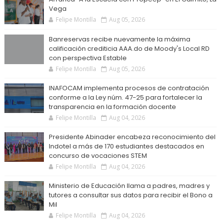
Vega
Felipe Montilla
Aug 05, 2026
Banreservas recibe nuevamente la máxima
calificación crediticia AAA.do de Moody's Local RD
con perspectiva Estable
Felipe Montilla
Aug 05, 2026
INAFOCAM implementa procesos de contratación
conforme a la Ley núm. 47-25 para fortalecer la
transparencia en la formación docente
Felipe Montilla
Aug 04, 2026
Presidente Abinader encabeza reconocimiento del
Indotel a más de 170 estudiantes destacados en
concurso de vocaciones STEM
Felipe Montilla
Aug 04, 2026
Ministerio de Educación llama a padres, madres y
tutores a consultar sus datos para recibir el Bono a
Mil
Felipe Montilla
Aug 04, 2026