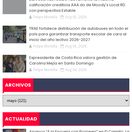
calificación crediticia AAA.do de Moody's Local RD
con perspectiva Estable
Felipe Montilla
Aug 05, 2026
TRAE fortalece distribución de autobuses en todo el
país para garantizar transporte escolar de cara al
inicio del año lectivo 2026-2027
Felipe Montilla
Aug 05, 2026
Expresidente de Costa Rica valora gestión de
Carolina Mejía en Santo Domingo
Felipe Montilla
Aug 04, 2026
ARCHIVOS
ACTUALIDAD
Arranca “A la Escuela con Propeep” en El Caimito, La