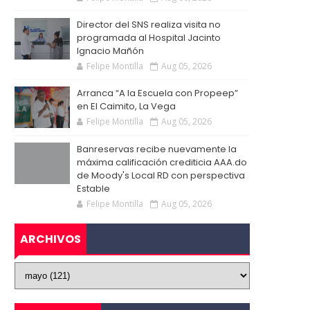
Director del SNS realiza visita no
programada al Hospital Jacinto
Ignacio Mañón
Felipe Montilla
Aug 05, 2026
Arranca “A la Escuela con Propeep”
en El Caimito, La Vega
Felipe Montilla
Aug 05, 2026
Banreservas recibe nuevamente la
máxima calificación crediticia AAA.do
de Moody's Local RD con perspectiva
Estable
Felipe Montilla
Aug 05, 2026
ARCHIVOS