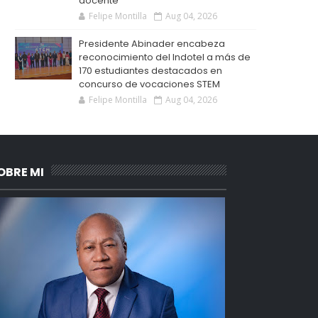
docente
Felipe Montilla
Aug 04, 2026
Presidente Abinader encabeza
reconocimiento del Indotel a más de
170 estudiantes destacados en
concurso de vocaciones STEM
Felipe Montilla
Aug 04, 2026
OBRE MI