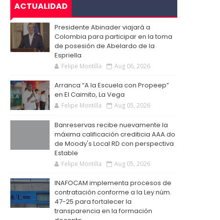
ACTUALIDAD
Presidente Abinader viajará a
Colombia para participar en la toma
de posesión de Abelardo de la
Espriella
Felipe Montilla
Aug 06, 2026
Arranca “A la Escuela con Propeep”
en El Caimito, La Vega
Felipe Montilla
Aug 05, 2026
Banreservas recibe nuevamente la
máxima calificación crediticia AAA.do
de Moody's Local RD con perspectiva
Estable
Felipe Montilla
Aug 05, 2026
INAFOCAM implementa procesos de
contratación conforme a la Ley núm.
47-25 para fortalecer la
transparencia en la formación