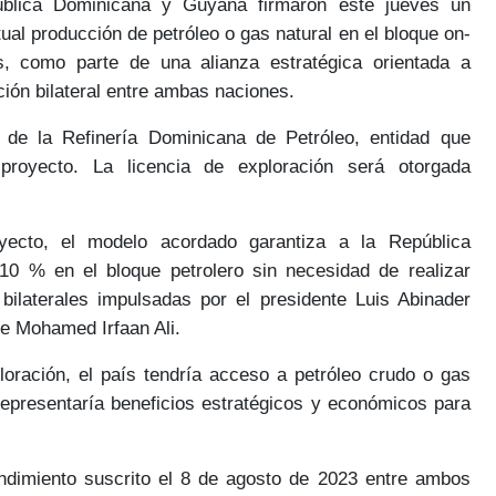
ública Dominicana y Guyana
firmaron este jueves un
tual producción
de petróleo o gas natural en el
bloque on-
nés, como parte de una
alianza estratégica
orientada a
ión bilateral entre ambas naciones.
n de la
Refinería Dominicana de Petróleo,
entidad que
 proyecto. La
licencia de exploración
será otorgada
ecto, el modelo acordado garantiza a la República
l 10 %
en el bloque petrolero sin necesidad de realizar
s bilaterales impulsadas por el
presidente Luis Abinader
te Mohamed Irfaan Ali.
loración, el país tendría acceso a petróleo crudo o gas
representaría beneficios
estratégicos y económicos
para
ndimiento
suscrito el 8 de agosto de 2023 entre ambos