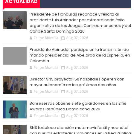
ACTUALIDAD
Presidente de Honduras reconoce y felicita al
presidente Luis Abinader por extraordinario éxito
organizativo de los Juegos Centroamericanos y del
Caribe Santo Domingo 2026
Felipe Montilla
Aug 07, 2026
Presidente Abinader participa en la transmisión de
mando presidencial de Abelardo de la Espriella, en
Colombia
Felipe Montilla
Aug 07, 2026
Director SNS proyecta 150 hospitales operen con
mayor autonomía en los próximos dos años
Felipe Montilla
Aug 07, 2026
Banreservas obtiene siete galardones en los Effie
Awards República Dominicana 2026
Felipe Montilla
Aug 07, 2026
SNS fortalece atención materno-infantil y neonatal
con nuevas estrategias y avances en la Red Pública