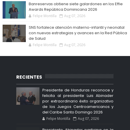
Banreservas obtiene siete galardones en los Effie
Awards República Dominicana 2026
Felipe Montilla
Aug 07, 2026
SNS fortalece atención materno-infantil y neonatal
con nuevas estrategias y avances en la Red Pública
de Salud
Felipe Montilla
Aug 07, 2026
RECIENTES
Presidente de Honduras reconoce y
felicita al presidente Luis Abinader
por extraordinario éxito organizativo
de los Juegos Centroamericanos y
del Caribe Santo Domingo 2026
Felipe Montilla
Aug 07, 2026
Presidente Abinader participa en la