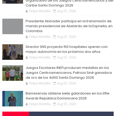
organizativo de los Juegos Centroamericanos y del
Caribe Santo Domingo 2026
Felipe Montilla
Aug 07, 2026
Presidente Abinader participa en la transmisión de
mando presidencial de Abelardo de la Espriella, en
Colombia
Felipe Montilla
Aug 07, 2026
Director SNS proyecta 150 hospitales operen con
mayor autonomía en los próximos dos años
Felipe Montilla
Aug 07, 2026
Juegos Escolares INEFI producen medallas en los
Juegos Centroamericanos; Patricia Siné ganadora
de oro de los 4x100 Santo Domingo 2026
Felipe Montilla
Aug 07, 2026
Banreservas obtiene siete galardones en los Effie
Awards República Dominicana 2026
Felipe Montilla
Aug 07, 2026