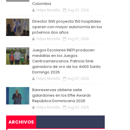
Colombia
Felipe Montilla
Aug 07, 2026
Director SNS proyecta 150 hospitales
operen con mayor autonomía en los
próximos dos años
Felipe Montilla
Aug 07, 2026
Juegos Escolares INEFI producen
medallas en los Juegos
Centroamericanos; Patricia Siné
ganadora de oro de los 4x100 Santo
Domingo 2026
Felipe Montilla
Aug 07, 2026
Banreservas obtiene siete
galardones en los Effie Awards
República Dominicana 2026
Felipe Montilla
Aug 07, 2026
ARCHIVOS