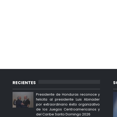
RECIENTES
S
Presidente de Honduras reconoce y
felicita al presidente Luis Abinader
por extraordinario éxito organizativo
de los Juegos Centroamericanos y
del Caribe Santo Domingo 2026