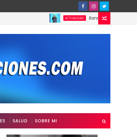
Banreservas obtiene siete gal
ACTUALIDAD
ES
SALUD
SOBRE MI