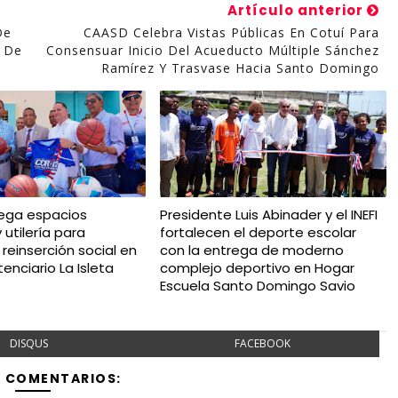
Artículo anterior
De
CAASD Celebra Vistas Públicas En Cotuí Para
 De
Consensuar Inicio Del Acueducto Múltiple Sánchez
Ramírez Y Trasvase Hacia Santo Domingo
rega espacios
Presidente Luis Abinader y el INEFI
 utilería para
fortalecen el deporte escolar
reinserción social en
con la entrega de moderno
enciario La Isleta
complejo deportivo en Hogar
Escuela Santo Domingo Savio
DISQUS
FACEBOOK
Y COMENTARIOS: