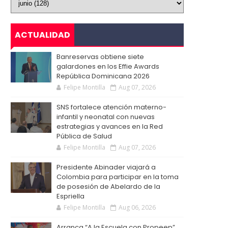
ACTUALIDAD
Banreservas obtiene siete
galardones en los Effie Awards
República Dominicana 2026
Felipe Montilla
Aug 07, 2026
SNS fortalece atención materno-
infantil y neonatal con nuevas
estrategias y avances en la Red
Pública de Salud
Felipe Montilla
Aug 07, 2026
Presidente Abinader viajará a
Colombia para participar en la toma
de posesión de Abelardo de la
Espriella
Felipe Montilla
Aug 06, 2026
Arranca “A la Escuela con Propeep”