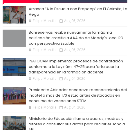
Arranca “A la Escuela con Propeep” en El Caimito, La
Vega
Felipe Montilla
Aug 05, 2026
Banreservas recibe nuevamente la máxima
calificación crediticia AAA.do de Moody's Local RD
con perspectiva Estable
Felipe Montilla
Aug 05, 2026
INAFOCAM implementa procesos de contratación
conforme a la Ley núm. 47-25 para fortalecer la
transparencia en la formación docente
Felipe Montilla
Aug 04, 2026
Presidente Abinader encabeza reconocimiento del
Indotel a más de 170 estudiantes destacados en
concurso de vocaciones STEM
Felipe Montilla
Aug 04, 2026
Ministerio de Educación llama a padres, madres y
tutores a consultar sus datos para recibir el Bono a
Mil